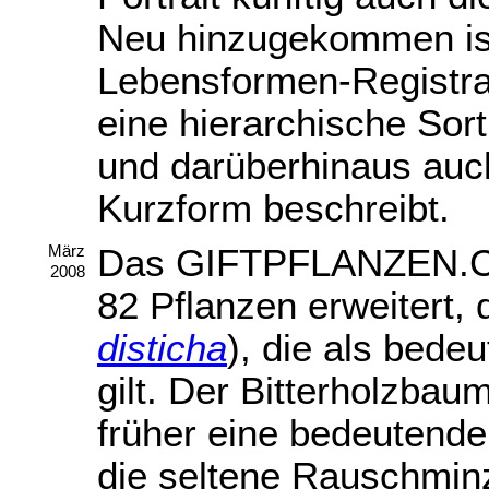
Neu hinzugekommen ist 
Lebensformen-Registra
eine hierarchische Sor
und darüberhinaus auc
Kurzform beschreibt.
Das GIFTPFLANZEN.C
März
2008
82 Pflanzen erweitert, d
disticha
), die als bede
gilt. Der Bitterholzbaum
früher eine bedeutende
die seltene Rauschmin