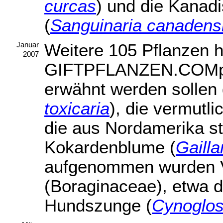
curcas
) und die Kanad
(
Sanguinaria canadens
Weitere 105 Pflanzen h
Januar
2007
GIFTPFLANZEN.COMpe
erwähnt werden sollen
toxicaria
), die vermutli
die aus Nordamerika s
Kokardenblume (
Gailla
aufgenommen wurden V
(Boraginaceae), etwa d
Hundszunge (
Cynoglos