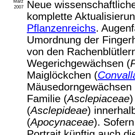
Neue wissenschaftliche
März
2007
komplette Aktualisieru
Pflanzenreichs
. Augenf
Umordnung der Fingerh
von den Rachenblütlern
Wegerichgewächsen (
Maiglöckchen (
Convalla
Mäusedorngewächsen u
Familie (
Asclepiaceae
)
(
Asclepideae
) innerha
(
Apocynaceae
). Sofern
Portrait künftig auch d