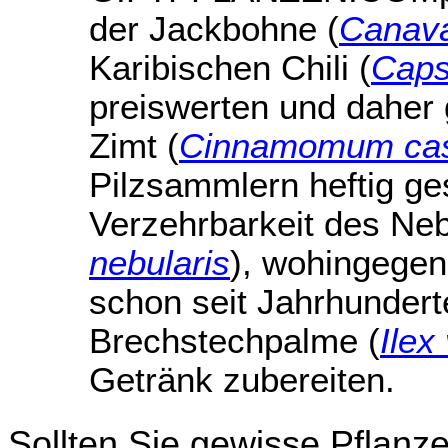
der Jackbohne (
Canava
Karibischen Chili (
Caps
preiswerten und daher
Zimt (
Cinnamomum cas
Pilzsammlern heftig ges
Verzehrbarkeit des Nebe
nebularis
), wohingege
schon seit Jahrhundert
Brechstechpalme (
Ilex
Getränk zubereiten.
Sollten Sie gewisse Pflanz