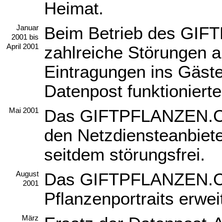
Heimat.
Beim Betrieb des GI
Januar
2001 bis
April 2001
zahlreiche Störungen a
Eintragungen ins Gäste
Datenpost funktionierte
Das GIFTPFLANZEN.CO
Mai 2001
den Netzdiensteanbiete
seitdem störungsfrei.
Das GIFTPFLANZEN.CO
August
2001
Pflanzenportraits erweit
März