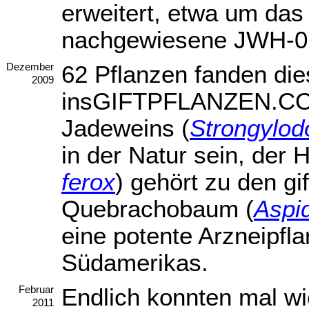
erweitert, etwa um das
nachgewiesene JWH-0
62 Pflanzen fanden di
Dezember
2009
insGIFTPFLANZEN.COM
Jadeweins (
Strongylod
in der Natur sein, der 
ferox
) gehört zu den gi
Quebrachobaum (
Aspi
eine potente Arzneipfl
Südamerikas.
Endlich konnten mal wie
Februar
2011