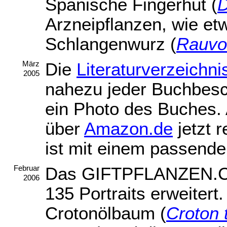
Spanische Fingerhut (
D
Arzneipflanzen, wie et
Schlangenwurz (
Rauvolf
Die
Literaturverzeichni
März
2005
nahezu jeder Buchbesc
ein Photo des Buches.
über
Amazon.de
jetzt 
ist mit einem passend
Das GIFTPFLANZEN.C
Februar
2006
135 Portraits erweiter
Crotonölbaum (
Croton 