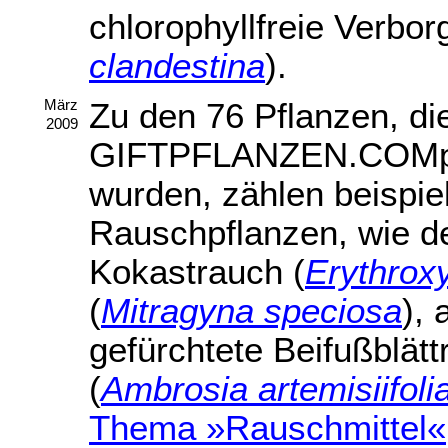
chlorophyllfreie Verbo
clandestina
).
Zu den 76 Pflanzen, di
März
2009
GIFTPFLANZEN.COMp
wurden, zählen beispi
Rauschpflanzen, wie de
Kokastrauch (
Erythrox
(
Mitragyna speciosa
), 
gefürchtete Beifußblätt
(
Ambrosia artemisiifoli
Thema »Rauschmittel«