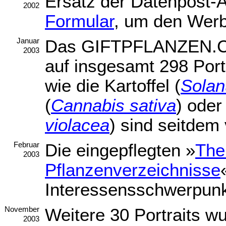
Ersatz der Datenpost-
2002
Formular
, um den Wer
Das GIFTPFLANZEN.CO
Januar
2003
auf insgesamt 298 Port
wie die Kartoffel (
Sola
(
Cannabis sativa
) oder
violacea
) sind seitdem 
Die eingepflegten »
The
Februar
2003
Pflanzenverzeichnisse
Interessensschwerpunkt
Weitere 30 Portraits 
November
2003