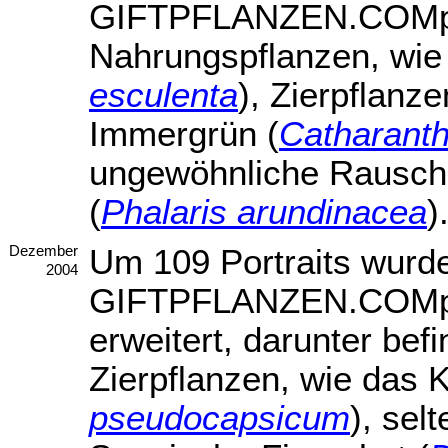
GIFTPFLANZEN.COMpen
Nahrungspflanzen, wie 
esculenta
), Zierpflanz
Immergrün (
Catharant
ungewöhnliche Rauschp
(
Phalaris arundinacea
)
Um 109 Portraits wurd
Dezember
2004
GIFTPFLANZEN.COMpe
erweitert, darunter befi
Zierpflanzen, wie das 
pseudocapsicum
), sel