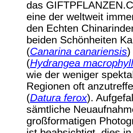
das GIFTPFLANZEN.COM
eine der weltweit imme
den Echten Chinarind
beiden Schönheiten K
(
Canarina canariensis
)
(
Hydrangea macrophyl
wie der weniger spekta
Regionen oft anzutreff
(
Datura ferox
). Aufgefa
sämtliche Neuaufnahmen
großformatigen Photog
ist beabsichtigt, dies i