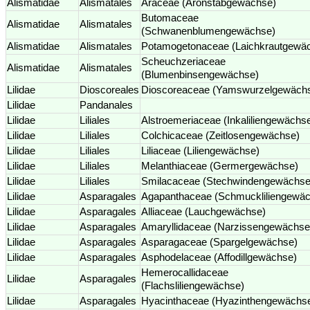
Alismatidae
Alismatales
Araceae (Aronstabgewächse)
Butomaceae
Alismatidae
Alismatales
(Schwanenblumengewächse)
Alismatidae
Alismatales
Potamogetonaceae (Laichkrautgewä
Scheuchzeriaceae
Alismatidae
Alismatales
(Blumenbinsengewächse)
Lilidae
Dioscoreales
Dioscoreaceae (Yamswurzelgewäch
Lilidae
Pandanales
Lilidae
Liliales
Alstroemeriaceae (Inkaliliengewächs
Lilidae
Liliales
Colchicaceae (Zeitlosengewächse)
Lilidae
Liliales
Liliaceae (Liliengewächse)
Lilidae
Liliales
Melanthiaceae (Germergewächse)
Lilidae
Liliales
Smilacaceae (Stechwindengewächse
Lilidae
Asparagales
Agapanthaceae (Schmuckliliengewä
Lilidae
Asparagales
Alliaceae (Lauchgewächse)
Lilidae
Asparagales
Amaryllidaceae (Narzissengewächse
Lilidae
Asparagales
Asparagaceae (Spargelgewächse)
Lilidae
Asparagales
Asphodelaceae (Affodillgewächse)
Hemerocallidaceae
Lilidae
Asparagales
(Flachsliliengewächse)
Lilidae
Asparagales
Hyacinthaceae (Hyazinthengewächs