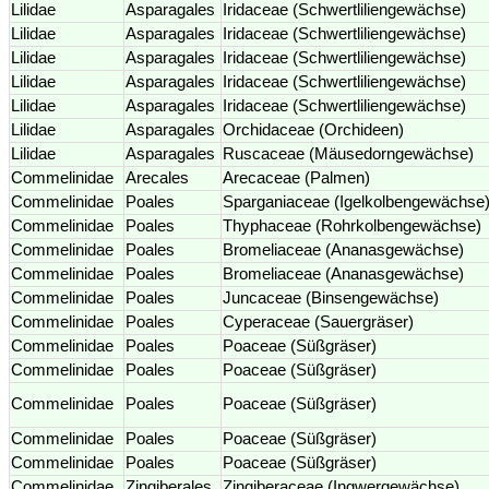
Lilidae
Asparagales
Iridaceae (Schwertliliengewächse)
Lilidae
Asparagales
Iridaceae (Schwertliliengewächse)
Lilidae
Asparagales
Iridaceae (Schwertliliengewächse)
Lilidae
Asparagales
Iridaceae (Schwertliliengewächse)
Lilidae
Asparagales
Iridaceae (Schwertliliengewächse)
Lilidae
Asparagales
Orchidaceae (Orchideen)
Lilidae
Asparagales
Ruscaceae (Mäusedorngewächse)
Commelinidae
Arecales
Arecaceae (Palmen)
Commelinidae
Poales
Sparganiaceae (Igelkolbengewächse
Commelinidae
Poales
Thyphaceae (Rohrkolbengewächse)
Commelinidae
Poales
Bromeliaceae (Ananasgewächse)
Commelinidae
Poales
Bromeliaceae (Ananasgewächse)
Commelinidae
Poales
Juncaceae (Binsengewächse)
Commelinidae
Poales
Cyperaceae (Sauergräser)
Commelinidae
Poales
Poaceae (Süßgräser)
Commelinidae
Poales
Poaceae (Süßgräser)
Commelinidae
Poales
Poaceae (Süßgräser)
Commelinidae
Poales
Poaceae (Süßgräser)
Commelinidae
Poales
Poaceae (Süßgräser)
Commelinidae
Zingiberales
Zingiberaceae (Ingwergewächse)