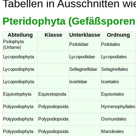
Tabellen in Ausschnitten w
Pteridophyta (Gefäßsporen
Abteilung
Klasse
Unterklasse
Ordnung
Psilophyta
Psilotidae
Psilotales
(Urfarne)
Lycopodiophyta
Lycopodiidae
Lycopodiales
Lycopodiophyta
Sellaginellidae
Selaginellales
Lycopodiophyta
Isoetidae
Isoetales
Equisetophyta
Equisetopsida
Equisetales
Polypodiophyta
Polypodiopsida
Hymenophyllales
Polypodiophyta
Polypodiopsida
Osmundales
Polypodiophyta
Polypodiopsida
Marsileales