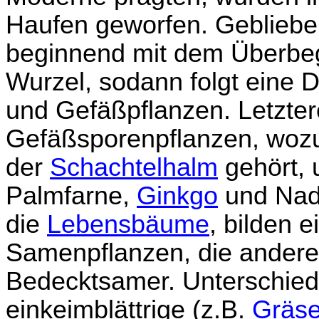
Haufen geworfen. Geblieben
beginnend mit dem Überbeg
Wurzel, sodann folgt eine 
und Gefäßpflanzen. Letzte
Gefäßsporenpflanzen, woz
der
Schachtelhalm
gehört, 
Palmfarne,
Ginkgo
und Nade
die
Lebensbäume
, bilden 
Samenpflanzen, die andere
Bedecktsamer. Unterschied
einkeimblättrige (z.B.
Gräse