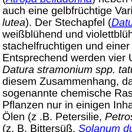
auch eine gelbfrüchtige Vari
lutea
). Der Stechapfel (
Dat
weißblühend und violettblüh
stachelfruchtigen und einer
Entsprechend werden vier U
Datura stramonium spp. tat
diesem Zusammenhang, daß
sogenannte chemische Rasse
Pflanzen nur in einigen Inh
Ölen (z .B. Petersilie,
Petro
(z. B. Bittersüß,
Solanum d