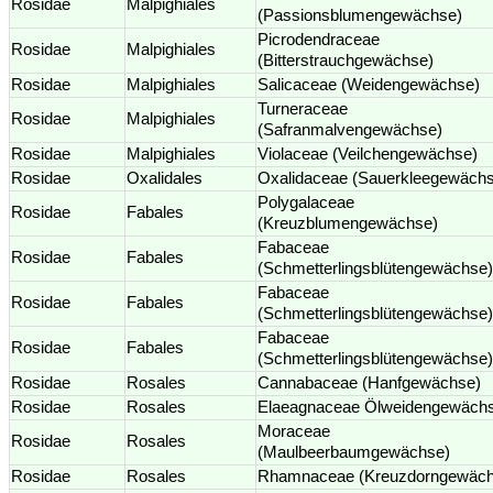
Rosidae
Malpighiales
(Passionsblumengewächse)
Picrodendraceae
Rosidae
Malpighiales
(Bitterstrauchgewächse)
Rosidae
Malpighiales
Salicaceae (Weidengewächse)
Turneraceae
Rosidae
Malpighiales
(Safranmalvengewächse)
Rosidae
Malpighiales
Violaceae (Veilchengewächse)
Rosidae
Oxalidales
Oxalidaceae (Sauerkleegewäch
Polygalaceae
Rosidae
Fabales
(Kreuzblumengewächse)
Fabaceae
Rosidae
Fabales
(Schmetterlingsblütengewächse)
Fabaceae
Rosidae
Fabales
(Schmetterlingsblütengewächse)
Fabaceae
Rosidae
Fabales
(Schmetterlingsblütengewächse)
Rosidae
Rosales
Cannabaceae (Hanfgewächse)
Rosidae
Rosales
Elaeagnaceae Ölweidengewäch
Moraceae
Rosidae
Rosales
(Maulbeerbaumgewächse)
Rosidae
Rosales
Rhamnaceae (Kreuzdorngewäch