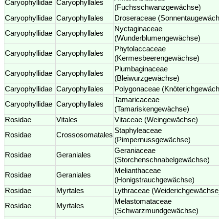
Caryophyllidae
Caryophyllales
(Fuchsschwanzgewächse)
Caryophyllidae
Caryophyllales
Droseraceae (Sonnentaugewäch
Nyctaginaceae
Caryophyllidae
Caryophyllales
(Wunderblumengewächse)
Phytolaccaceae
Caryophyllidae
Caryophyllales
(Kermesbeerengewächse)
Plumbaginaceae
Caryophyllidae
Caryophyllales
(Bleiwurzgewächse)
Caryophyllidae
Caryophyllales
Polygonaceae (Knöterichgewäch
Tamaricaceae
Caryophyllidae
Caryophyllales
(Tamariskengewächse)
Rosidae
Vitales
Vitaceae (Weingewächse)
Staphyleaceae
Rosidae
Crossosomatales
(Pimpernussgewächse)
Geraniaceae
Rosidae
Geraniales
(Storchenschnabelgewächse)
Melianthaceae
Rosidae
Geraniales
(Honigstrauchgewächse)
Rosidae
Myrtales
Lythraceae (Weiderichgewächse
Melastomataceae
Rosidae
Myrtales
(Schwarzmundgewächse)