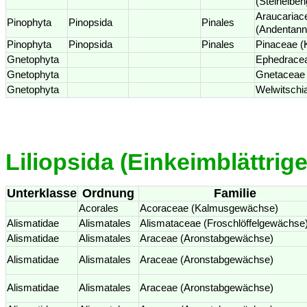
(Steineibe
Araucariac
Pinophyta
Pinopsida
Pinales
(Andentan
Pinophyta
Pinopsida
Pinales
Pinaceae (
Gnetophyta
Ephedracea
Gnetophyta
Gnetaceae
Gnetophyta
Welwitschi
Liliopsida (Einkeimblättrig
Unterklasse
Ordnung
Familie
Acorales
Acoraceae (Kalmusgewächse)
Alismatidae
Alismatales
Alismataceae (Froschlöffelgewächse
Alismatidae
Alismatales
Araceae (Aronstabgewächse)
Alismatidae
Alismatales
Araceae (Aronstabgewächse)
Alismatidae
Alismatales
Araceae (Aronstabgewächse)