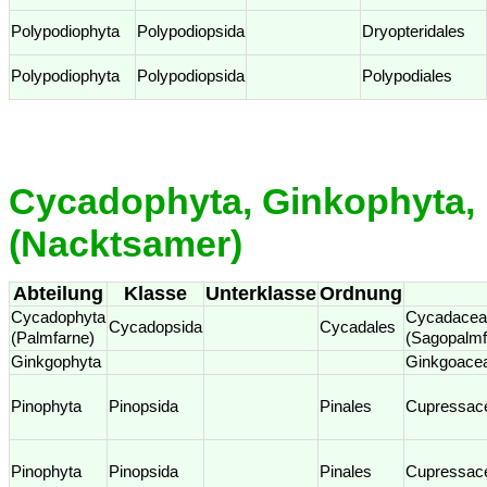
Polypodiophyta
Polypodiopsida
Dryopteridales
Polypodiophyta
Polypodiopsida
Polypodiales
Cycadophyta, Ginkophyta,
(Nacktsamer)
Abteilung
Klasse
Unterklasse
Ordnung
Cycadophyta
Cycadacea
Cycadopsida
Cycadales
(Palmfarne)
(Sagopalm
Ginkgophyta
Ginkgoace
Pinophyta
Pinopsida
Pinales
Cupressac
Pinophyta
Pinopsida
Pinales
Cupressac