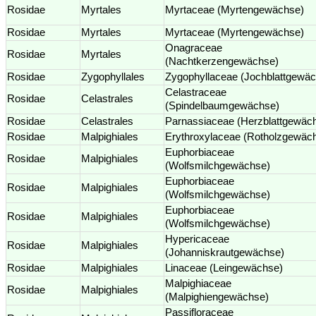
Rosidae
Myrtales
Myrtaceae (Myrtengewächse)
Rosidae
Myrtales
Myrtaceae (Myrtengewächse)
Onagraceae
Rosidae
Myrtales
(Nachtkerzengewächse)
Rosidae
Zygophyllales
Zygophyllaceae (Jochblattgewä
Celastraceae
Rosidae
Celastrales
(Spindelbaumgewächse)
Rosidae
Celastrales
Parnassiaceae (Herzblattgewäc
Rosidae
Malpighiales
Erythroxylaceae (Rotholzgewäc
Euphorbiaceae
Rosidae
Malpighiales
(Wolfsmilchgewächse)
Euphorbiaceae
Rosidae
Malpighiales
(Wolfsmilchgewächse)
Euphorbiaceae
Rosidae
Malpighiales
(Wolfsmilchgewächse)
Hypericaceae
Rosidae
Malpighiales
(Johanniskrautgewächse)
Rosidae
Malpighiales
Linaceae (Leingewächse)
Malpighiaceae
Rosidae
Malpighiales
(Malpighiengewächse)
Passifloraceae