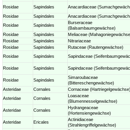
Rosidae
Sapindales
Anacardiaceae (Sumachgewäch
Rosidae
Sapindales
Anacardiaceae (Sumachgewäch
Burseraceae
Rosidae
Sapindales
(Balsambaumgewächse)
Rosidae
Sapindales
Meliaceae (Mahagoniegewächse
Rosidae
Sapindales
Nitrariaceae
Rosidae
Sapindales
Rutaceae (Rautengewächse)
Rosidae
Sapindales
Sapindaceae (Seifenbaumgewäc
Rosidae
Sapindales
Sapindaceae (Seifenbaumgewäc
Simaroubaceae
Rosidae
Sapindales
(Bittereschengewächse)
Asteridae
Cornales
Cornaceae (Hartriegelgewächse
Loasaceae
Asteridae
Cornales
(Blumennesselgewächse)
Hydrangeaceae
Asteridae
Cornales
(Hortensiengewächse)
Actinidiaceae
Asteridae
Ericales
(Strahlengriffelgewächse)