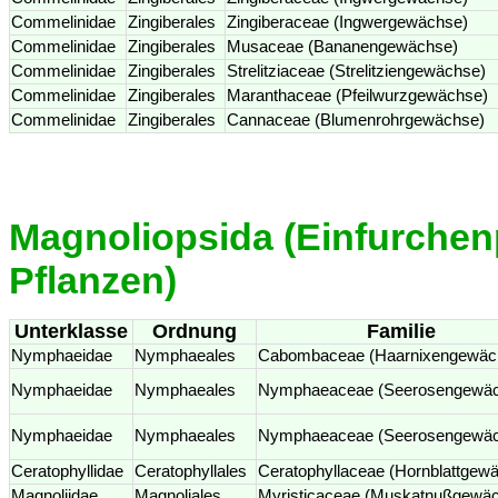
Commelinidae
Zingiberales
Zingiberaceae (Ingwergewächse)
Commelinidae
Zingiberales
Musaceae (Bananengewächse)
Commelinidae
Zingiberales
Strelitziaceae (Strelitziengewächse)
Commelinidae
Zingiberales
Maranthaceae (Pfeilwurzgewächse)
Commelinidae
Zingiberales
Cannaceae (Blumenrohrgewächse)
Magnoliopsida (Einfurchenp
Pflanzen)
Unterklasse
Ordnung
Familie
Nymphaeidae
Nymphaeales
Cabombaceae (Haarnixengewäc
Nymphaeidae
Nymphaeales
Nymphaeaceae (Seerosengewäc
Nymphaeidae
Nymphaeales
Nymphaeaceae (Seerosengewäc
Ceratophyllidae
Ceratophyllales
Ceratophyllaceae (Hornblattgew
Magnoliidae
Magnoliales
Myristicaceae (Muskatnußgewä