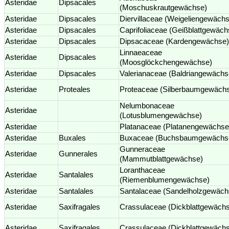
Asteridae
Dipsacales
(Moschuskrautgewächse)
Asteridae
Dipsacales
Diervillaceae (Weigeliengewäch
Asteridae
Dipsacales
Caprifoliaceae (Geißblattgewäch
Asteridae
Dipsacales
Dipsacaceae (Kardengewächse)
Linnaeaceae
Asteridae
Dipsacales
(Moosglöckchengewächse)
Asteridae
Dipsacales
Valerianaceae (Baldriangewächs
Asteridae
Proteales
Proteaceae (Silberbaumgewäch
Nelumbonaceae
Asteridae
(Lotusblumengewächse)
Asteridae
Platanaceae (Platanengewächse
Asteridae
Buxales
Buxaceae (Buchsbaumgewächs
Gunneraceae
Asteridae
Gunnerales
(Mammutblattgewächse)
Loranthaceae
Asteridae
Santalales
(Riemenblumengewächse)
Asteridae
Santalales
Santalaceae (Sandelholzgewäch
Asteridae
Saxifragales
Crassulaceae (Dickblattgewäch
Asteridae
Saxifragales
Crassulaceae (Dickblattgewäch