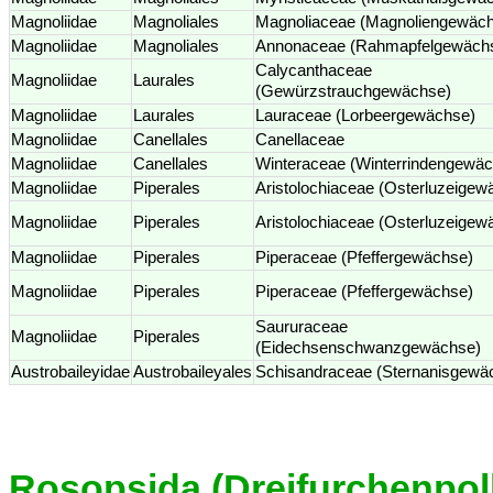
Magnoliidae
Magnoliales
Magnoliaceae (Magnoliengewäc
Magnoliidae
Magnoliales
Annonaceae (Rahmapfelgewäch
Calycanthaceae
Magnoliidae
Laurales
(Gewürzstrauchgewächse)
Magnoliidae
Laurales
Lauraceae (Lorbeergewächse)
Magnoliidae
Canellales
Canellaceae
Magnoliidae
Canellales
Winteraceae (Winterrindengewä
Magnoliidae
Piperales
Aristolochiaceae (Osterluzeigew
Magnoliidae
Piperales
Aristolochiaceae (Osterluzeigew
Magnoliidae
Piperales
Piperaceae (Pfeffergewächse)
Magnoliidae
Piperales
Piperaceae (Pfeffergewächse)
Saururaceae
Magnoliidae
Piperales
(Eidechsenschwanzgewächse)
Austrobaileyidae
Austrobaileyales
Schisandraceae (Sternanisgewä
Rosopsida (Dreifurchenpoll