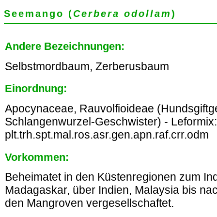
Seemango (
Cerbera odollam
)
Andere Bezeichnungen:
Selbstmordbaum, Zerberusbaum
Einordnung:
Apocynaceae, Rauvolfioideae (Hundsgift
Schlangenwurzel-Geschwister) - Leformix:
plt.trh.spt.mal.ros.asr.gen.apn.raf.crr.odm
Vorkommen:
Beheimatet in den Küstenregionen zum In
Madagaskar, über Indien, Malaysia bis nach
den Mangroven vergesellschaftet.