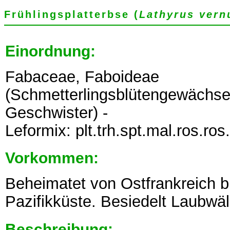
Frühlingsplatterbse (
Lathyrus vern
Einordnung:
Fabaceae, Faboideae
(Schmetterlingsblütengewächse,
Geschwister) -
Leformix: plt.trh.spt.mal.ros.ros.
Vorkommen:
Beheimatet von Ostfrankreich b
Pazifikküste. Besiedelt Laubwä
Beschreibung: