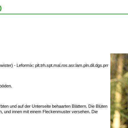
)
er) - Leformix: plt.trh.spt.mal.ros.asr.lam.pln.dil.dgs.prr
kböden.
bten und auf der Unterseite behaarten Blättern. Die Blüten
ch, und innen mit einem Fleckenmuster versehen. Die