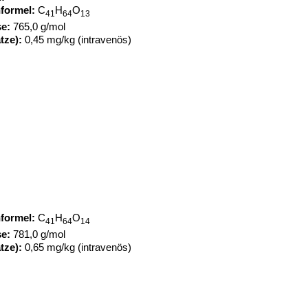
formel:
C
H
O
41
64
13
e:
765,0 g/mol
tze):
0,45 mg/kg (intravenös)
formel:
C
H
O
41
64
14
e:
781,0 g/mol
tze):
0,65 mg/kg (intravenös)