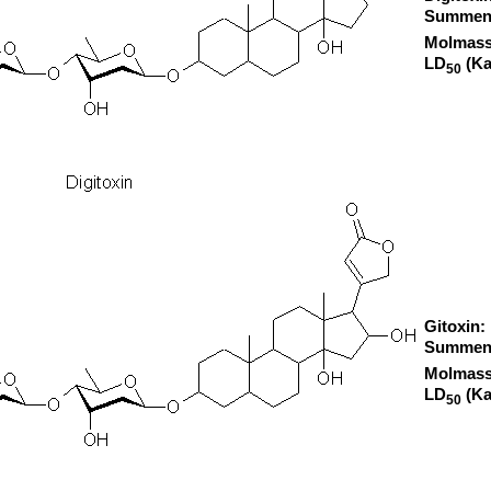
Summen
Molmass
LD
(Ka
50
Gitoxin:
Summen
Molmass
LD
(Ka
50