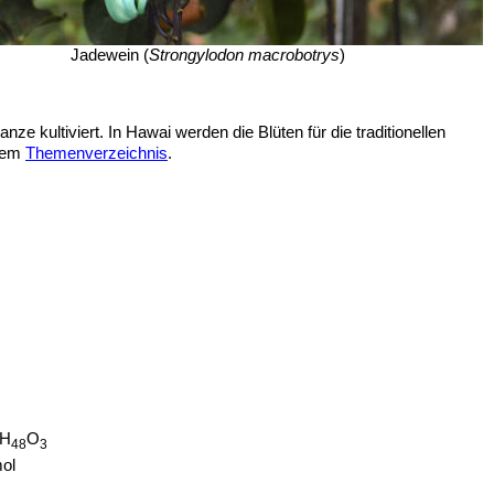
Jadewein (
Strongylodon macrobotrys
)
e kultiviert. In Hawai werden die Blüten für die traditionellen
inem
Themenverzeichnis
.
H
O
48
3
ol