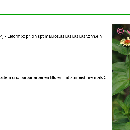
 Leformix: plt.trh.spt.mal.ros.asr.asr.asr.asr.znn.eln
lättern und purpurfarbenen Blüten mit zumeist mehr als 5