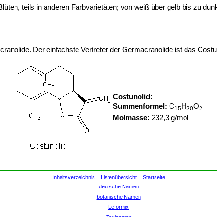
 Blüten, teils in anderen Farbvarietäten; von weiß über gelb bis zu du
anolide. Der einfachste Vertreter der Germacranolide ist das Costuno
Costunolid:
Summenformel:
C
H
O
15
20
2
Molmasse:
232,3 g/mol
Inhaltsverzeichnis
Listenübersicht
Startseite
deutsche Namen
botanische Namen
Leformix