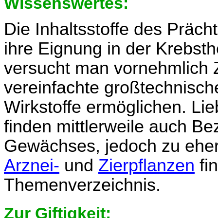
Wissenswertes:
Die Inhaltsstoffe des Präch
ihre Eignung in der Krebsth
versucht man vornehmlich Z
vereinfachte großtechnisc
Wirkstoffe ermöglichen. Li
finden mittlerweile auch Be
Gewächses, jedoch zu eher 
Arznei-
und
Zierpflanzen
fi
Themenverzeichnis.
Zur Giftigkeit: