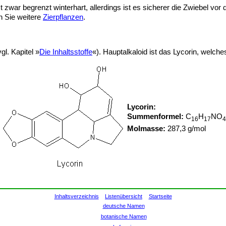
ist zwar begrenzt winterhart, allerdings ist es sicherer die Zwiebel
n Sie weitere
Zierpflanzen
.
gl. Kapitel »
Die Inhaltsstoffe
«). Hauptalkaloid ist das Lycorin, welc
Lycorin:
Summenformel:
C
H
NO
16
17
4
Molmasse:
287,3 g/mol
Inhaltsverzeichnis
Listenübersicht
Startseite
deutsche Namen
botanische Namen