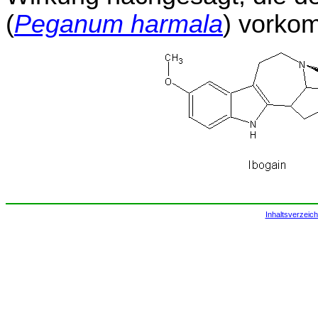
(
Peganum harmala
) vorko
Inhaltsverzeich