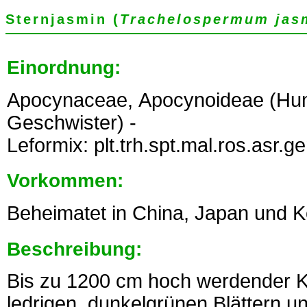
Sternjasmin (
Trachelospermum jas
Einordnung:
Apocynaceae, Apocynoideae (Hun
Geschwister) -
Leformix: plt.trh.spt.mal.ros.asr.g
Vorkommen:
Beheimatet in China, Japan und K
Beschreibung:
Bis zu 1200 cm hoch werdender Kl
ledrigen, dunkelgrünen Blättern u