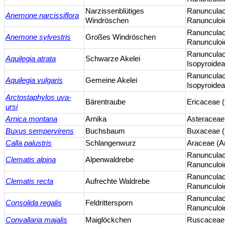
Narzissenblütiges
Ranuncula
Anemone narcissiflora
Windröschen
Ranunculoi
Ranuncula
Anemone sylvestris
Großes Windröschen
Ranunculoi
Ranuncula
Aquilegia atrata
Schwarze Akelei
Isopyroide
Ranuncula
Aquilegia vulgaris
Gemeine Akelei
Isopyroide
Arctostaphylos uva-
Bärentraube
Ericaceae 
ursi
Arnica montana
Arnika
Asteraceae
Buxus sempervirens
Buchsbaum
Buxaceae 
Calla palustris
Schlangenwurz
Araceae (A
Ranuncula
Clematis alpina
Alpenwaldrebe
Ranunculoi
Ranuncula
Clematis recta
Aufrechte Waldrebe
Ranunculoi
Ranuncula
Consolida regalis
Feldrittersporn
Ranunculoi
Convallaria majalis
Maiglöckchen
Ruscaceae