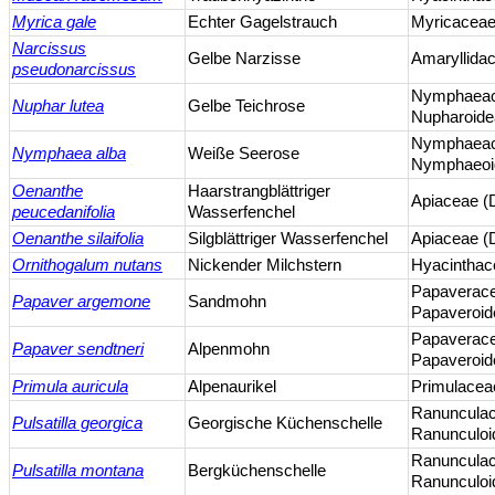
Myrica gale
Echter Gagelstrauch
Myricaceae
Narcissus
Gelbe Narzisse
Amaryllida
pseudonarcissus
Nymphaeac
Nuphar lutea
Gelbe Teichrose
Nupharoide
Nymphaeac
Nymphaea alba
Weiße Seerose
Nymphaeoi
Oenanthe
Haarstrangblättriger
Apiaceae (
peucedanifolia
Wasserfenchel
Oenanthe silaifolia
Silgblättriger Wasserfenchel
Apiaceae (
Ornithogalum nutans
Nickender Milchstern
Hyacinthac
Papaverac
Papaver argemone
Sandmohn
Papaveroid
Papaverac
Papaver sendtneri
Alpenmohn
Papaveroid
Primula auricula
Alpenaurikel
Primulacea
Ranuncula
Pulsatilla georgica
Georgische Küchenschelle
Ranunculoi
Ranuncula
Pulsatilla montana
Bergküchenschelle
Ranunculoi