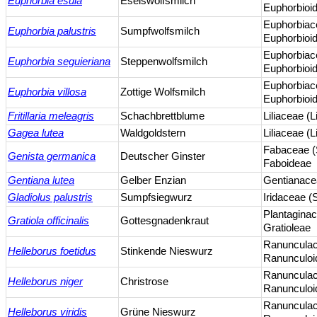
Euphorbia esula
Eselswolfsmilch
Euphorbioi
Euphorbiac
Euphorbia palustris
Sumpfwolfsmilch
Euphorbioi
Euphorbiac
Euphorbia seguieriana
Steppenwolfsmilch
Euphorbioi
Euphorbiac
Euphorbia villosa
Zottige Wolfsmilch
Euphorbioi
Fritillaria meleagris
Schachbrettblume
Liliaceae (
Gagea lutea
Waldgoldstern
Liliaceae (
Fabaceae (
Genista germanica
Deutscher Ginster
Faboideae
Gentiana lutea
Gelber Enzian
Gentianace
Gladiolus palustris
Sumpfsiegwurz
Iridaceae (
Plantagina
Gratiola officinalis
Gottesgnadenkraut
Gratioleae
Ranuncula
Helleborus foetidus
Stinkende Nieswurz
Ranunculoi
Ranuncula
Helleborus niger
Christrose
Ranunculoi
Ranuncula
Helleborus viridis
Grüne Nieswurz