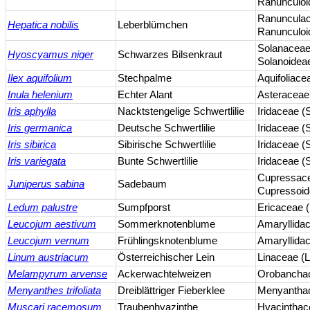
Ranunculoi
Ranuncula
Hepatica nobilis
Leberblümchen
Ranunculoi
Solanaceae
Hyoscyamus niger
Schwarzes Bilsenkraut
Solanoidea
Ilex aquifolium
Stechpalme
Aquifoliac
Inula helenium
Echter Alant
Asteraceae
Iris aphylla
Nacktstengelige Schwertlilie
Iridaceae (
Iris germanica
Deutsche Schwertlilie
Iridaceae (
Iris sibirica
Sibirische Schwertlilie
Iridaceae (
Iris variegata
Bunte Schwertlilie
Iridaceae (
Cupressac
Juniperus sabina
Sadebaum
Cupressoi
Ledum palustre
Sumpfporst
Ericaceae 
Leucojum aestivum
Sommerknotenblume
Amaryllida
Leucojum vernum
Frühlingsknotenblume
Amaryllida
Linum austriacum
Österreichischer Lein
Linaceae (
Melampyrum arvense
Ackerwachtelweizen
Orobancha
Menyanthes trifoliata
Dreiblättriger Fieberklee
Menyanthac
Muscari racemosum
Traubenhyazinthe
Hyacinthac