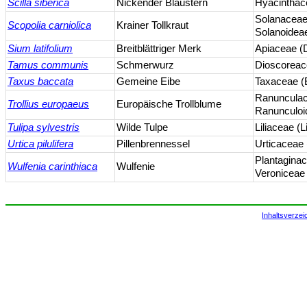
Scilla siberica
Nickender Blaustern
Hyacinthac
Solanaceae
Scopolia carniolica
Krainer Tollkraut
Solanoidea
Sium latifolium
Breitblättriger Merk
Apiaceae (
Tamus communis
Schmerwurz
Dioscorea
Taxus baccata
Gemeine Eibe
Taxaceae (
Ranuncula
Trollius europaeus
Europäische Trollblume
Ranunculoi
Tulipa sylvestris
Wilde Tulpe
Liliaceae (
Urtica pilulifera
Pillenbrennessel
Urticaceae
Plantagina
Wulfenia carinthiaca
Wulfenie
Veroniceae
Inhaltsverzei