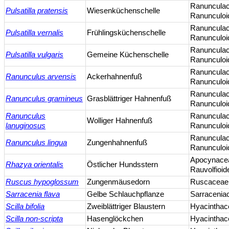
Ranuncula
Pulsatilla pratensis
Wiesenküchenschelle
Ranunculoi
Ranuncula
Pulsatilla vernalis
Frühlingsküchenschelle
Ranunculoi
Ranuncula
Pulsatilla vulgaris
Gemeine Küchenschelle
Ranunculoi
Ranuncula
Ranunculus arvensis
Ackerhahnenfuß
Ranunculoi
Ranuncula
Ranunculus gramineus
Grasblättriger Hahnenfuß
Ranunculoi
Ranunculus
Ranuncula
Wolliger Hahnenfuß
lanuginosus
Ranunculoi
Ranuncula
Ranunculus lingua
Zungenhahnenfuß
Ranunculoi
Apocynacea
Rhazya orientalis
Östlicher Hundsstern
Rauvolfioid
Ruscus hypoglossum
Zungenmäusedorn
Ruscaceae
Sarracenia flava
Gelbe Schlauchpflanze
Sarracenia
Scilla bifolia
Zweiblättriger Blaustern
Hyacinthac
Scilla non-scripta
Hasenglöckchen
Hyacinthac