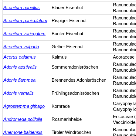
Ranuncula
Aconitum napellus
Blauer Eisenhut
Ranunculoi
Ranuncula
Aconitum paniculatum
Rispiger Eisenhut
Ranunculoi
Ranuncula
Aconitum variegatum
Bunter Eisenhut
Ranunculoi
Ranuncula
Aconitum vulparia
Gelber Eisenhut
Ranunculoi
Acorus calamus
Kalmus
Acoraceae
Ranuncula
Adonis aestivalis
Sommeradonisröschen
Ranunculoi
Ranuncula
Adonis flammea
Brennendes Adonisröschen
Ranunculoi
Ranuncula
Adonis vernalis
Frühlingsadonisröschen
Ranunculoi
Caryophyll
Agrostemma githago
Kornrade
Caryophyll
Ericaceae 
Andromeda polifolia
Rosmarinheide
Vaccinioid
Ranuncula
Anemone baldensis
Tiroler Windröschen
Ranunculoi