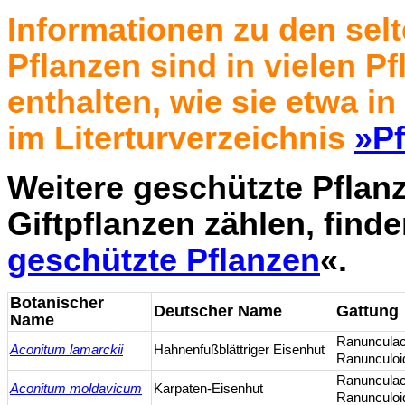
Informationen zu den sel
Pflanzen sind in vielen
enthalten, wie sie etwa i
im Literturverzeichnis
»P
Weitere geschützte Pflanz
Giftpflanzen zählen, find
geschützte Pflanzen
«.
Botanischer
Deutscher Name
Gattung
Name
Ranuncula
Aconitum lamarckii
Hahnenfußblättriger Eisenhut
Ranunculoi
Ranuncula
Aconitum moldavicum
Karpaten-Eisenhut
Ranunculoi