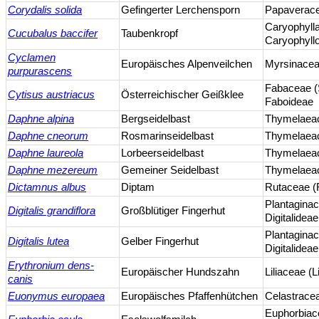
Corydalis solida
Gefingerter Lerchensporn
Papaverac
Caryophyll
Cucubalus baccifer
Taubenkropf
Caryophyll
Cyclamen
Europäisches Alpenveilchen
Myrsinacea
purpurascens
Fabaceae (
Cytisus austriacus
Österreichischer Geißklee
Faboideae
Daphne alpina
Bergseidelbast
Thymelaeac
Daphne cneorum
Rosmarinseidelbast
Thymelaeac
Daphne laureola
Lorbeerseidelbast
Thymelaeac
Daphne mezereum
Gemeiner Seidelbast
Thymelaeac
Dictamnus albus
Diptam
Rutaceae (
Plantagina
Digitalis grandiflora
Großblütiger Fingerhut
Digitalideae
Plantagina
Digitalis lutea
Gelber Fingerhut
Digitalideae
Erythronium dens-
Europäischer Hundszahn
Liliaceae (
canis
Euonymus europaea
Europäisches Pfaffenhütchen
Celastrace
Euphorbiac