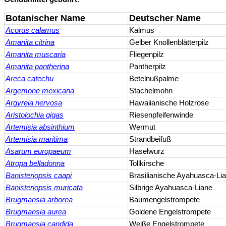
Botanischer Name
Deutscher Name
Acorus calamus
Kalmus
Amanita citrina
Gelber Knollenblätterpilz
Amanita muscaria
Fliegenpilz
Amanita pantherina
Pantherpilz
Areca catechu
Betelnußpalme
Argemone mexicana
Stachelmohn
Argyreia nervosa
Hawaiianische Holzrose
Aristolochia gigas
Riesenpfeifenwinde
Artemisia absinthium
Wermut
Artemisia maritima
Strandbeifuß
Asarum europaeum
Haselwurz
Atropa belladonna
Tollkirsche
Banisteriopsis caapi
Brasilianische Ayahuasca-Li
Banisteriopsis muricata
Silbrige Ayahuasca-Liane
Brugmansia arborea
Baumengelstrompete
Brugmansia aurea
Goldene Engelstrompete
Brugmansia candida
Weiße Engelstrompete