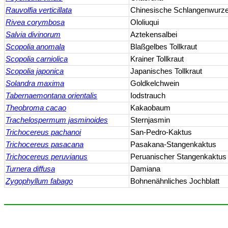
Rauvolfia verticillata
Chinesische Schlangenwurze
Rivea corymbosa
Ololiuqui
Salvia divinorum
Aztekensalbei
Scopolia anomala
Blaßgelbes Tollkraut
Scopolia carniolica
Krainer Tollkraut
Scopolia japonica
Japanisches Tollkraut
Solandra maxima
Goldkelchwein
Tabernaemontana orientalis
Iodstrauch
Theobroma cacao
Kakaobaum
Trachelospermum jasminoides
Sternjasmin
Trichocereus pachanoi
San-Pedro-Kaktus
Trichocereus pasacana
Pasakana-Stangenkaktus
Trichocereus peruvianus
Peruanischer Stangenkaktus
Turnera diffusa
Damiana
Zygophyllum fabago
Bohnenähnliches Jochblatt