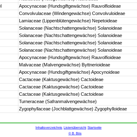
l
Apocynaceae (Hundsgiftgewächse) Rauvolfioideae
Convolvulaceae (Windengewächse) Convolvuloideae
Lamiaceae (Lippenblütengewächse) Nepetoideae
Solanaceae (Nachtschattengewächse) Solanoideae
Solanaceae (Nachtschattengewächse) Solanoideae
Solanaceae (Nachtschattengewächse) Solanoideae
Solanaceae (Nachtschattengewächse) Solanoideae
Apocynaceae (Hundsgiftgewächse) Rauvolfioideae
Malvaceae (Malvengewächse) Byttnerioideae
Apocynaceae (Hundsgiftgewächse) Apocynoideae
Cactaceae (Kaktusgewächse) Cactoideae
Cactaceae (Kaktusgewächse) Cactoideae
Cactaceae (Kaktusgewächse) Cactoideae
Turneraceae (Safranmalvengewächse)
Zygophyllaceae (Jochblattgewächse) Zygophylloideae
Inhaltsverzeichnis
Listenübersicht
Startseite
© B. Bös