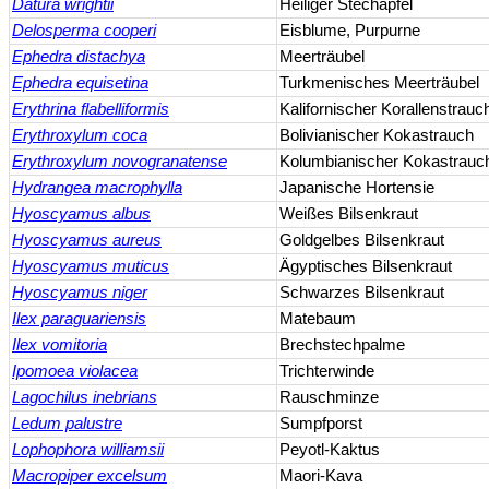
Datura wrightii
Heiliger Stechapfel
Delosperma cooperi
Eisblume, Purpurne
Ephedra distachya
Meerträubel
Ephedra equisetina
Turkmenisches Meerträubel
Erythrina flabelliformis
Kalifornischer Korallenstrauc
Erythroxylum coca
Bolivianischer Kokastrauch
Erythroxylum novogranatense
Kolumbianischer Kokastrauc
Hydrangea macrophylla
Japanische Hortensie
Hyoscyamus albus
Weißes Bilsenkraut
Hyoscyamus aureus
Goldgelbes Bilsenkraut
Hyoscyamus muticus
Ägyptisches Bilsenkraut
Hyoscyamus niger
Schwarzes Bilsenkraut
Ilex paraguariensis
Matebaum
Ilex vomitoria
Brechstechpalme
Ipomoea violacea
Trichterwinde
Lagochilus inebrians
Rauschminze
Ledum palustre
Sumpfporst
Lophophora williamsii
Peyotl-Kaktus
Macropiper excelsum
Maori-Kava