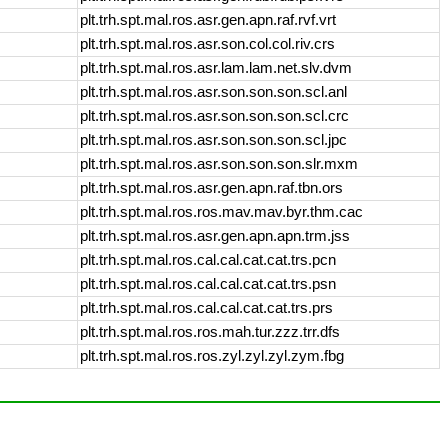
plt.trh.spt.mal.ros.asr.gen.apn.raf.rvf.vrt
plt.trh.spt.mal.ros.asr.son.col.col.riv.crs
plt.trh.spt.mal.ros.asr.lam.lam.net.slv.dvm
plt.trh.spt.mal.ros.asr.son.son.son.scl.anl
plt.trh.spt.mal.ros.asr.son.son.son.scl.crc
plt.trh.spt.mal.ros.asr.son.son.son.scl.jpc
plt.trh.spt.mal.ros.asr.son.son.son.slr.mxm
plt.trh.spt.mal.ros.asr.gen.apn.raf.tbn.ors
plt.trh.spt.mal.ros.ros.mav.mav.byr.thm.cac
plt.trh.spt.mal.ros.asr.gen.apn.apn.trm.jss
plt.trh.spt.mal.ros.cal.cal.cat.cat.trs.pcn
plt.trh.spt.mal.ros.cal.cal.cat.cat.trs.psn
plt.trh.spt.mal.ros.cal.cal.cat.cat.trs.prs
plt.trh.spt.mal.ros.ros.mah.tur.zzz.trr.dfs
plt.trh.spt.mal.ros.ros.zyl.zyl.zyl.zym.fbg