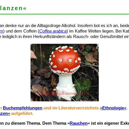
lanzen«
 denke nur an die Alltagsdroge Alkohol. Insofern bot es ich an, beid
um
) und dem Coffein (
Coffea arabica
) im Kaffee Welten liegen. Bei Kat
 lediglich in ihren Herkunftsländern als Rausch- oder Genußmittel ein
en
Buchempfehlungen
und im Literaturverzeichnis
»Ethnologie«
.
nzen«
aufgeführt.
onen zu diesem Thema. Dem Thema »
Rauchen
« ist ein eigener Ex