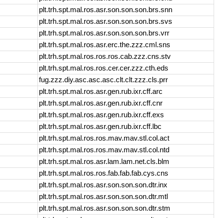
plt.trh.spt.mal.ros.asr.son.son.son.brs.snn
plt.trh.spt.mal.ros.asr.son.son.son.brs.svs
plt.trh.spt.mal.ros.asr.son.son.son.brs.vrr
plt.trh.spt.mal.ros.asr.erc.the.zzz.cml.sns
plt.trh.spt.mal.ros.ros.ros.cab.zzz.cns.stv
plt.trh.spt.mal.ros.ros.cer.cer.zzz.cth.eds
fug.zzz.diy.asc.asc.asc.clt.clt.zzz.cls.prr
plt.trh.spt.mal.ros.asr.gen.rub.ixr.cff.arc
plt.trh.spt.mal.ros.asr.gen.rub.ixr.cff.cnr
plt.trh.spt.mal.ros.asr.gen.rub.ixr.cff.exs
plt.trh.spt.mal.ros.asr.gen.rub.ixr.cff.lbc
plt.trh.spt.mal.ros.ros.mav.mav.stl.col.act
plt.trh.spt.mal.ros.ros.mav.mav.stl.col.ntd
plt.trh.spt.mal.ros.asr.lam.lam.net.cls.blm
plt.trh.spt.mal.ros.ros.fab.fab.fab.cys.cns
plt.trh.spt.mal.ros.asr.son.son.son.dtr.inx
plt.trh.spt.mal.ros.asr.son.son.son.dtr.mtl
plt.trh.spt.mal.ros.asr.son.son.son.dtr.stm