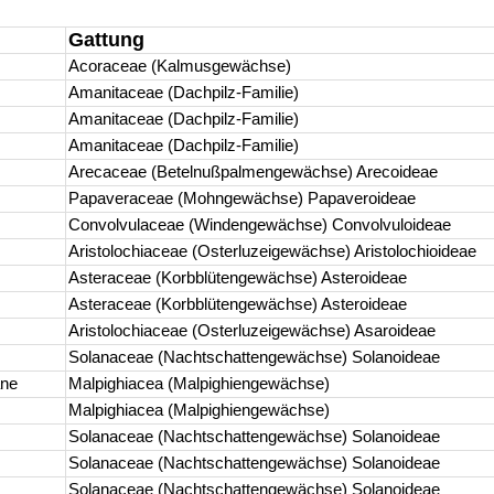
Gattung
Acoraceae (Kalmusgewächse)
Amanitaceae (Dachpilz-Familie)
Amanitaceae (Dachpilz-Familie)
Amanitaceae (Dachpilz-Familie)
Arecaceae (Betelnußpalmengewächse) Arecoideae
Papaveraceae (Mohngewächse) Papaveroideae
Convolvulaceae (Windengewächse) Convolvuloideae
Aristolochiaceae (Osterluzeigewächse) Aristolochioideae
Asteraceae (Korbblütengewächse) Asteroideae
Asteraceae (Korbblütengewächse) Asteroideae
Aristolochiaceae (Osterluzeigewächse) Asaroideae
Solanaceae (Nachtschattengewächse) Solanoideae
ane
Malpighiacea (Malpighiengewächse)
Malpighiacea (Malpighiengewächse)
Solanaceae (Nachtschattengewächse) Solanoideae
Solanaceae (Nachtschattengewächse) Solanoideae
Solanaceae (Nachtschattengewächse) Solanoideae