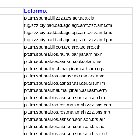
Leformix
plt.trh.spt.mal.lil.zzz.acs.acr.acs.cls
fug.zzz.diy.bad.bad.agc.agc.amt.zzz.amt.ctn
fug.zzz.diy.bad.bad.agc.agc.amt.zzz.amt.msr
fug.zzz.diy.bad.bad.agc.agc.amt.zzz.amt.pnn
plt.trh.spt.mal.lil.con.arc.arc.arc.arc.cth
plt.trh.spt.mal.ros.ral.ral.par.par.arn.mxn
plt.trh.spt.mal.ros.asr.son.col.col.arr.nrs
plt.trh.spt.mal.mal.mal.pir.arh.arh.arh.ggs
plt.trh.spt.mal.ros.asr.asr.asr.asr.ars.abm
plt.trh.spt.mal.ros.asr.asr.asr.asr.ars.mrm
plt.trh.spt.mal.mal.mal.pir.arh.asr.asm.erm
plt.trh.spt.mal.ros.asr.son.son.son.atp.bln
plt.trh.spt.mal.ros.ros.mah.mah.zzz.bns.cap
plt.trh.spt.mal.ros.ros.mah.mah.zzz.bns.mrt
plt.trh.spt.mal.ros.asr.son.son.son.brs.arr
plt.trh.spt.mal.ros.asr.son.son.son.brs.aur
plt.trh.spt.mal.ros.asr.son.son.son.brs.cnd