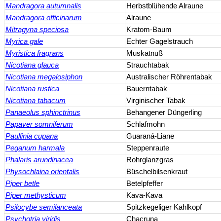
Mandragora autumnalis
Herbstblühende Alraune
Mandragora officinarum
Alraune
Mitragyna speciosa
Kratom-Baum
Myrica gale
Echter Gagelstrauch
Myristica fragrans
Muskatnuß
Nicotiana glauca
Strauchtabak
Nicotiana megalosiphon
Australischer Röhrentabak
Nicotiana rustica
Bauerntabak
Nicotiana tabacum
Virginischer Tabak
Panaeolus sphinctrinus
Behangener Düngerling
Papaver somniferum
Schlafmohn
Paullinia cupana
Guaraná-Liane
Peganum harmala
Steppenraute
Phalaris arundinacea
Rohrglanzgras
Physochlaina orientalis
Büschelbilsenkraut
Piper betle
Betelpfeffer
Piper methysticum
Kava-Kava
Psilocybe semilanceata
Spitzkegeliger Kahlkopf
Psychotria viridis
Chacruna