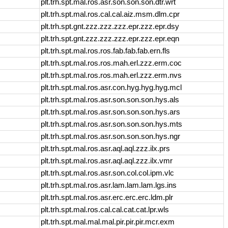
plt.trh.spt.mal.ros.asr.son.son.son.dtr.wrt
plt.trh.spt.mal.ros.cal.cal.aiz.msm.dlm.cpr
plt.trh.spt.gnt.zzz.zzz.zzz.epr.zzz.epr.dsy
plt.trh.spt.gnt.zzz.zzz.zzz.epr.zzz.epr.eqn
plt.trh.spt.mal.ros.ros.fab.fab.fab.ern.fls
plt.trh.spt.mal.ros.ros.mah.erl.zzz.erm.coc
plt.trh.spt.mal.ros.ros.mah.erl.zzz.erm.nvs
plt.trh.spt.mal.ros.asr.con.hyg.hyg.hyg.mcl
plt.trh.spt.mal.ros.asr.son.son.son.hys.als
plt.trh.spt.mal.ros.asr.son.son.son.hys.ars
plt.trh.spt.mal.ros.asr.son.son.son.hys.mts
plt.trh.spt.mal.ros.asr.son.son.son.hys.ngr
plt.trh.spt.mal.ros.asr.aql.aql.zzz.ilx.prs
plt.trh.spt.mal.ros.asr.aql.aql.zzz.ilx.vmr
plt.trh.spt.mal.ros.asr.son.col.col.ipm.vlc
plt.trh.spt.mal.ros.asr.lam.lam.lam.lgs.ins
plt.trh.spt.mal.ros.asr.erc.erc.erc.ldm.plr
plt.trh.spt.mal.ros.cal.cal.cat.cat.lpr.wls
plt.trh.spt.mal.mal.mal.pir.pir.pir.mcr.exm