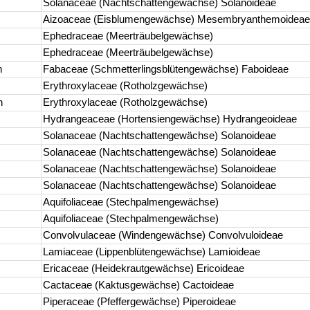
Solanaceae (Nachtschattengewächse) Solanoideae
Aizoaceae (Eisblumengewächse) Mesembryanthemoideae
Ephedraceae (Meerträubelgewächse)
Ephedraceae (Meerträubelgewächse)
h
Fabaceae (Schmetterlingsblütengewächse) Faboideae
Erythroxylaceae (Rotholzgewächse)
h
Erythroxylaceae (Rotholzgewächse)
Hydrangeaceae (Hortensiengewächse) Hydrangeoideae
Solanaceae (Nachtschattengewächse) Solanoideae
Solanaceae (Nachtschattengewächse) Solanoideae
Solanaceae (Nachtschattengewächse) Solanoideae
Solanaceae (Nachtschattengewächse) Solanoideae
Aquifoliaceae (Stechpalmengewächse)
Aquifoliaceae (Stechpalmengewächse)
Convolvulaceae (Windengewächse) Convolvuloideae
Lamiaceae (Lippenblütengewächse) Lamioideae
Ericaceae (Heidekrautgewächse) Ericoideae
Cactaceae (Kaktusgewächse) Cactoideae
Piperaceae (Pfeffergewächse) Piperoideae