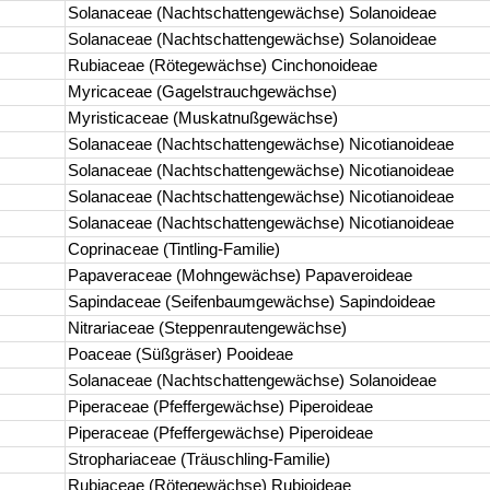
Solanaceae (Nachtschattengewächse) Solanoideae
Solanaceae (Nachtschattengewächse) Solanoideae
Rubiaceae (Rötegewächse) Cinchonoideae
Myricaceae (Gagelstrauchgewächse)
Myristicaceae (Muskatnußgewächse)
Solanaceae (Nachtschattengewächse) Nicotianoideae
Solanaceae (Nachtschattengewächse) Nicotianoideae
Solanaceae (Nachtschattengewächse) Nicotianoideae
Solanaceae (Nachtschattengewächse) Nicotianoideae
Coprinaceae (Tintling-Familie)
Papaveraceae (Mohngewächse) Papaveroideae
Sapindaceae (Seifenbaumgewächse) Sapindoideae
Nitrariaceae (Steppenrautengewächse)
Poaceae (Süßgräser) Pooideae
Solanaceae (Nachtschattengewächse) Solanoideae
Piperaceae (Pfeffergewächse) Piperoideae
Piperaceae (Pfeffergewächse) Piperoideae
Strophariaceae (Träuschling-Familie)
Rubiaceae (Rötegewächse) Rubioideae