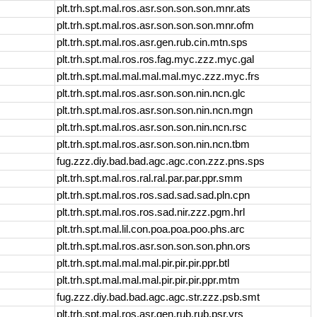
plt.trh.spt.mal.ros.asr.son.son.son.mnr.ats
plt.trh.spt.mal.ros.asr.son.son.son.mnr.ofm
plt.trh.spt.mal.ros.asr.gen.rub.cin.mtn.sps
plt.trh.spt.mal.ros.ros.fag.myc.zzz.myc.gal
plt.trh.spt.mal.mal.mal.mal.myc.zzz.myc.frs
plt.trh.spt.mal.ros.asr.son.son.nin.ncn.glc
plt.trh.spt.mal.ros.asr.son.son.nin.ncn.mgn
plt.trh.spt.mal.ros.asr.son.son.nin.ncn.rsc
plt.trh.spt.mal.ros.asr.son.son.nin.ncn.tbm
fug.zzz.diy.bad.bad.agc.agc.con.zzz.pns.sps
plt.trh.spt.mal.ros.ral.ral.par.par.ppr.smm
plt.trh.spt.mal.ros.ros.sad.sad.sad.pln.cpn
plt.trh.spt.mal.ros.ros.sad.nir.zzz.pgm.hrl
plt.trh.spt.mal.lil.con.poa.poa.poo.phs.arc
plt.trh.spt.mal.ros.asr.son.son.son.phn.ors
plt.trh.spt.mal.mal.mal.pir.pir.pir.ppr.btl
plt.trh.spt.mal.mal.mal.pir.pir.pir.ppr.mtm
fug.zzz.diy.bad.bad.agc.agc.str.zzz.psb.smt
plt.trh.spt.mal.ros.asr.gen.rub.rub.psr.vrs