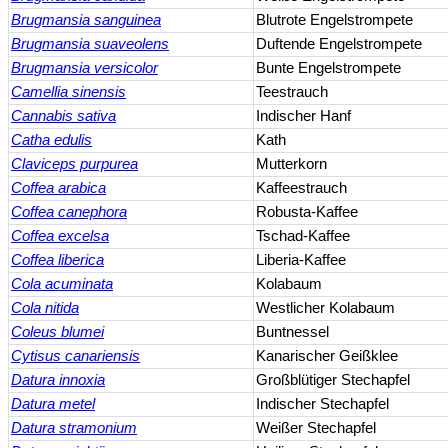
Brugmansia sanguinea
Blutrote Engelstrompete
Brugmansia suaveolens
Duftende Engelstrompete
Brugmansia versicolor
Bunte Engelstrompete
Camellia sinensis
Teestrauch
Cannabis sativa
Indischer Hanf
Catha edulis
Kath
Claviceps purpurea
Mutterkorn
Coffea arabica
Kaffeestrauch
Coffea canephora
Robusta-Kaffee
Coffea excelsa
Tschad-Kaffee
Coffea liberica
Liberia-Kaffee
Cola acuminata
Kolabaum
Cola nitida
Westlicher Kolabaum
Coleus blumei
Buntnessel
Cytisus canariensis
Kanarischer Geißklee
Datura innoxia
Großblütiger Stechapfel
Datura metel
Indischer Stechapfel
Datura stramonium
Weißer Stechapfel