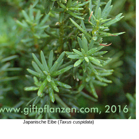
Japanische Eibe (
Taxus cuspidata
)