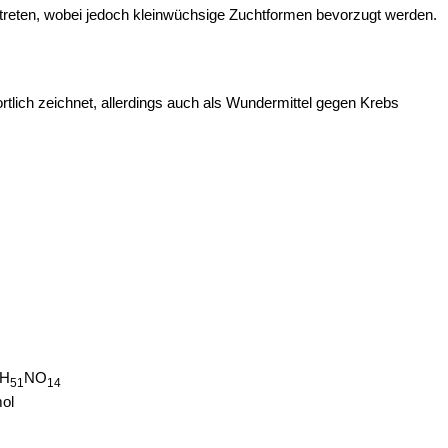
ertreten, wobei jedoch kleinwüchsige Zuchtformen bevorzugt werden.
ortlich zeichnet, allerdings auch als Wundermittel gegen Krebs
H
NO
51
14
ol