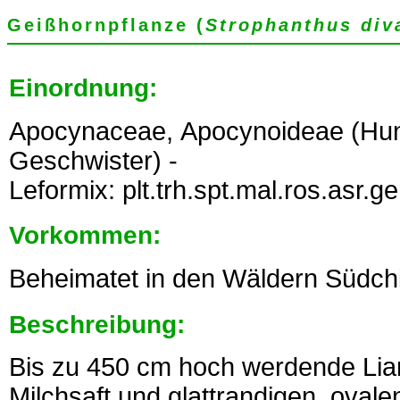
Geißhornpflanze (
Strophanthus div
Einordnung:
Apocynaceae, Apocynoideae (Hun
Geschwister) -
Leformix: plt.trh.spt.mal.ros.asr.
Vorkommen:
Beheimatet in den Wäldern Südch
Beschreibung:
Bis zu 450 cm hoch werdende Lian
Milchsaft und glattrandigen, ovale