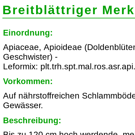
Breitblättriger Merk
Einordnung:
Apiaceae, Apioideae (Doldenblüt
Geschwister) -
Leformix: plt.trh.spt.mal.ros.asr.api
Vorkommen:
Auf nährstoffreichen Schlammböd
Gewässer.
Beschreibung:
Bis zu 120 cm hoch werdende, mehr