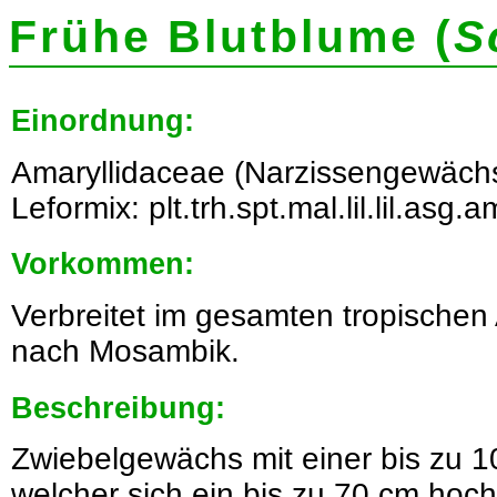
Frühe Blutblume (
S
Einordnung:
Amaryllidaceae (Narzissengewächs
Leformix: plt.trh.spt.mal.lil.lil.asg
Vorkommen:
Verbreitet im gesamten tropischen 
nach Mosambik.
Beschreibung:
Zwiebelgewächs mit einer bis zu 
welcher sich ein bis zu 70 cm hoch