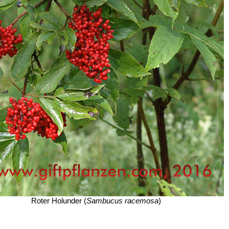
Roter Holunder (
Sambucus racemosa
)