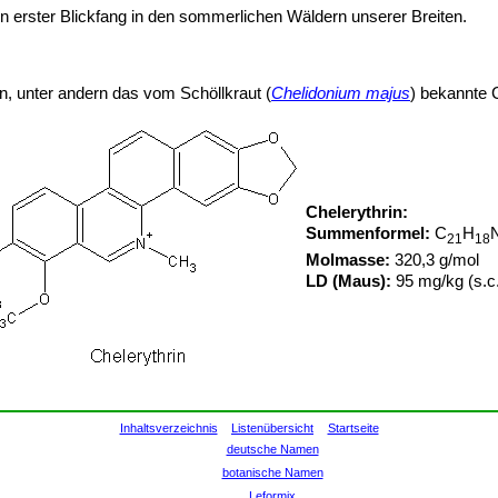
in erster Blickfang in den sommerlichen Wäldern unserer Breiten.
n, unter andern das vom Schöllkraut (
Chelidonium majus
) bekannte C
Chelerythrin:
Summenformel:
C
H
21
18
Molmasse:
320,3 g/mol
LD (Maus):
95 mg/kg (s.c
Inhaltsverzeichnis
Listenübersicht
Startseite
deutsche Namen
botanische Namen
Leformix