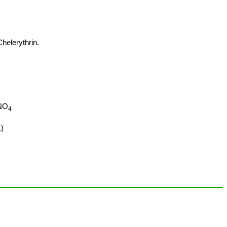
helerythrin.
NO
4
.)