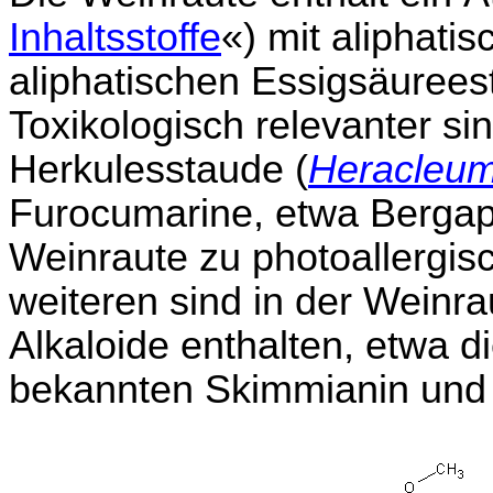
Inhaltsstoffe
«) mit aliphati
aliphatischen Essigsäuree
Toxikologisch relevanter si
Herkulesstaude (
Heracleu
Furocumarine, etwa Bergapt
Weinraute zu photoallergis
weiteren sind in der Weinr
Alkaloide enthalten, etwa d
bekannten Skimmianin und 