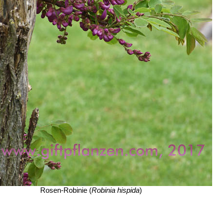
Rosen-Robinie (
Robinia hispida
)