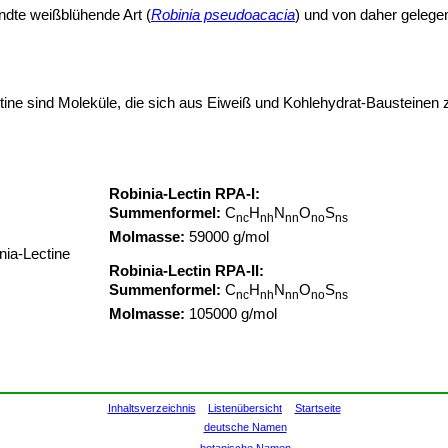
ndte weißblühende Art (
Robinia pseudoacacia
) und von daher gelegen
tine sind Moleküle, die sich aus Eiweiß und Kohlehydrat-Bausteinen
Robinia-Lectin RPA-I:
Summenformel:
C
H
N
O
S
nc
nh
nn
no
ns
Molmasse:
59000 g/mol
nia-Lectine
Robinia-Lectin RPA-II:
Summenformel:
C
H
N
O
S
nc
nh
nn
no
ns
Molmasse:
105000 g/mol
Inhaltsverzeichnis
Listenübersicht
Startseite
deutsche Namen