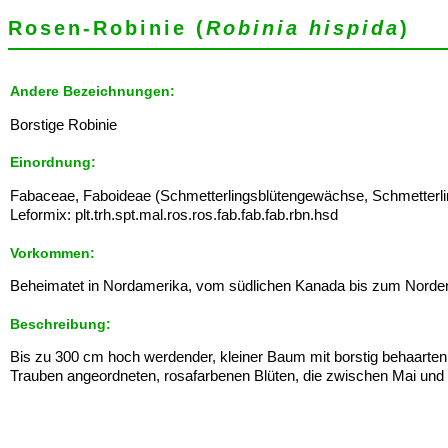
Rosen-Robinie (
Robinia hispida
)
Andere Bezeichnungen:
Borstige Robinie
Einordnung:
Fabaceae, Faboideae (Schmetterlingsblütengewächse, Schmetterli
Leformix: plt.trh.spt.mal.ros.ros.fab.fab.fab.rbn.hsd
Vorkommen:
Beheimatet in Nordamerika, vom südlichen Kanada bis zum Norde
Beschreibung:
Bis zu 300 cm hoch werdender, kleiner Baum mit borstig behaarten T
Trauben angeordneten, rosafarbenen Blüten, die zwischen Mai und 