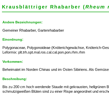
Krausblättriger Rhabarber (
Rheum 
Andere Bezeichnungen:
Gemeiner Rhabarber, Gartenrhabarber
Einordnung:
Polygonaceae, Polygonoideae (Knöterichgewächse, Knöterich-Gesc
Leformix: plt.trh.spt.mal.ros.cal.cal.pon.pon.rhm.rhm
Vorkommen:
Beheimatet im Norden Chinas und im Osten Sibiriens. Als Gemüsepf
Beschreibung:
Bis zu 200 cm hoch werdende Staude mit gekrausten, hellgrünen Blä
schmutzigweißen Blüten sind zu einer Rispe angeordnet und ersche