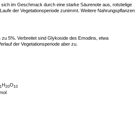
n sich im Geschmack durch eine starke Säurenote aus, rotstielige
 im Laufe der Vegetationsperiode zunimmt. Weitere Nahrungspflanzen
bis zu 5%. Verbreitet sind Glykoside des Emodins, etwa
erlauf der Vegetationsperiode aber zu.
H
O
1
20
10
mol