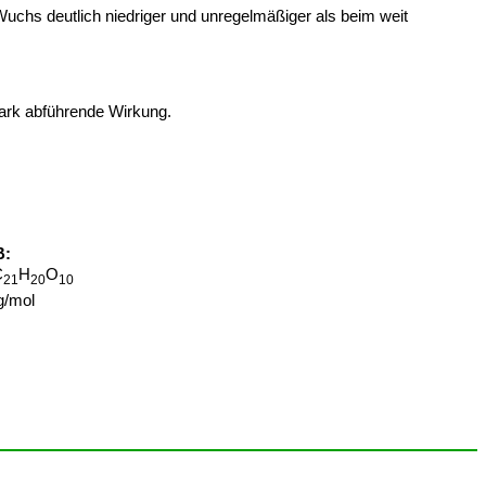
Wuchs deutlich niedriger und unregelmäßiger als beim weit
ark abführende Wirkung.
B:
C
H
O
21
20
10
g/mol