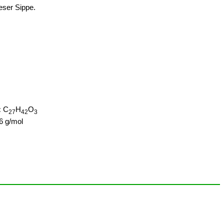
ieser Sippe.
:
C
H
O
27
42
3
6 g/mol