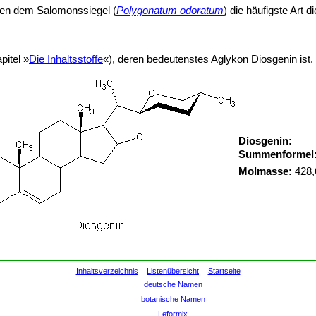
eben dem Salomonssiegel (
Polygonatum odoratum
) die häufigste Art d
pitel »
Die Inhaltsstoffe
«), deren bedeutenstes Aglykon Diosgenin ist.
Diosgenin:
Summenformel
Molmasse:
428,
Inhaltsverzeichnis
Listenübersicht
Startseite
deutsche Namen
botanische Namen
Leformix