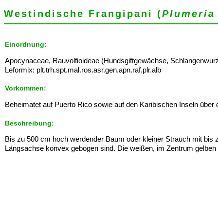
Westindische Frangipani (
Plumeria
Einordnung:
Apocynaceae, Rauvolfioideae (Hundsgiftgewächse, Schlangenwurz
Leformix: plt.trh.spt.mal.ros.asr.gen.apn.raf.plr.alb
Vorkommen:
Beheimatet auf Puerto Rico sowie auf den Karibischen Inseln über
Beschreibung:
Bis zu 500 cm hoch werdender Baum oder kleiner Strauch mit bis zu
Längsachse konvex gebogen sind. Die weißen, im Zentrum gelben Bl