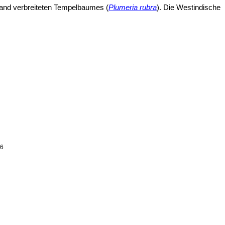
tland verbreiteten Tempelbaumes (
Plumeria rubra
). Die Westindische
6