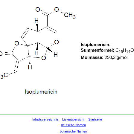
Isoplumericin:
Summenformel:
C
H
O
15
14
Molmasse:
290,3 g/mol
Inhaltsverzeichnis
Listenübersicht
Startseite
deutsche Namen
botanische Namen