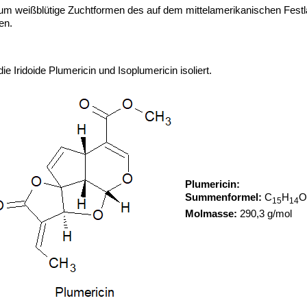
gel um weißblütige Zuchtformen des auf dem mittelamerikanischen Fes
en.
 Iridoide Plumericin und Isoplumericin isoliert.
Plumericin:
Summenformel:
C
H
O
15
14
Molmasse:
290,3 g/mol