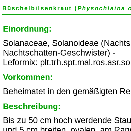
Büschelbilsenkraut (
Physochlaina o
Einordnung:
Solanaceae, Solanoideae (Nacht
Nachtschatten-Geschwister) -
Leformix: plt.trh.spt.mal.ros.asr.
Vorkommen:
Beheimatet in den gemäßigten Re
Beschreibung:
Bis zu 50 cm hoch werdende Staud
und 5 cm breiten, ovalen, am Rand