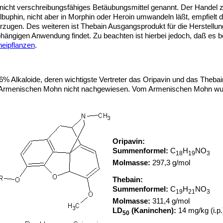
nicht verschreibungsfähiges Betäubungsmittel genannt. Der Handel zu
buphin, nicht aber in Morphin oder Heroin umwandeln läßt, empfiel
orzugen. Des weiteren ist Thebain Ausgangsprodukt für die Herstell
bhängigen Anwendung findet. Zu beachten ist hierbei jedoch, daß 
neipflanzen
.
% Alkaloide, deren wichtigste Vertreter das Oripavin und das Thebain
m Armenischen Mohn nicht nachgewiesen. Vom Armenischen Mohn wurd
Oripavin:
Summenformel:
C
H
NO
18
19
3
Molmasse:
297,3 g/mol
Thebain:
Summenformel:
C
H
NO
19
21
3
Molmasse:
311,4 g/mol
LD
(Kaninchen):
14 mg/kg (i.p.
50