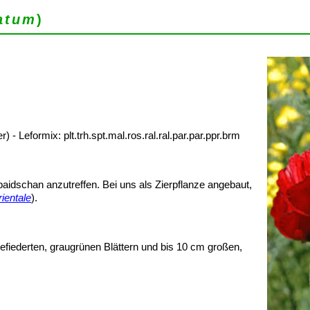
atum
)
eformix: plt.trh.spt.mal.ros.ral.ral.par.par.ppr.brm
aidschan anzutreffen. Bei uns als Zierpflanze angebaut,
ientale
).
fiederten, graugrünen Blättern und bis 10 cm großen,