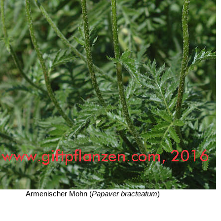
Armenischer Mohn (
Papaver bracteatum
)