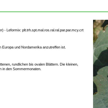
eformix: plt.trh.spt.mal.ros.ral.ral.par.par.mcy.crt
n Europa und Nordamerika anzutreffen ist.
enen, rundlichen bis ovalen Blättern. Die kleinen,
nen in den Sommermonaten.