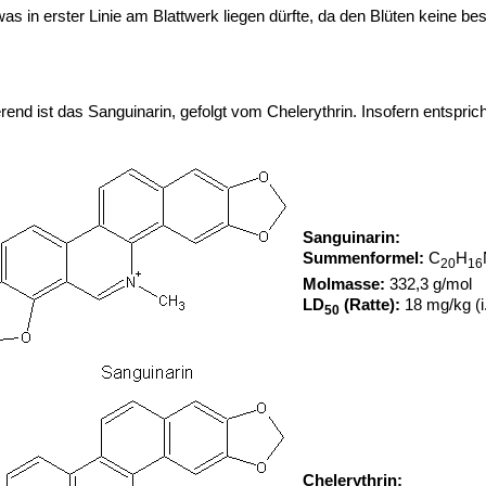
as in erster Linie am Blattwerk liegen dürfte, da den Blüten keine be
rend ist das Sanguinarin, gefolgt vom Chelerythrin. Insofern entspr
Sanguinarin:
Summenformel:
C
H
20
16
Molmasse:
332,3 g/mol
LD
(Ratte):
18 mg/kg (i.
50
Chelerythrin: