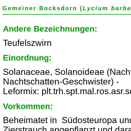
Gemeiner Bocksdorn (
Lycium barb
Andere Bezeichnungen:
Teufelszwirn
Einordnung:
Solanaceae, Solanoideae (Nach
Nachtschatten-Geschwister) -
Leformix: plt.trh.spt.mal.ros.asr
Vorkommen:
Beheimatet in Südosteuropa und
Zierstrauch angepflanzt und dar