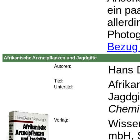
ein pa
allerdi
Photog
Bezug 
Afrikanische Arzneipflanzen und Jagdgifte
Hans 
Autoren:
Afrika
Titel:
Untertitel:
Jagdgi
Chemie
Wissen
Verlag:
mbH, S