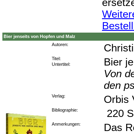
ersetz
Weiter
Bestel
Bier jenseits von Hopfen und Malz
Christ
Autoren:
Bier j
Titel:
Untertitel:
Von de
den ps
Orbis 
Verlag:
220 S
Bibliographie:
Das Re
Anmerkungen: