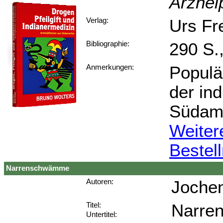
Arznei
Urs Fr
Verlag:
290 S.
Bibliographie:
Populä
Anmerkungen:
der in
Südame
Weiter
Bestel
Narrenschwämme
Jochen
Autoren:
Narre
Titel:
Untertitel: