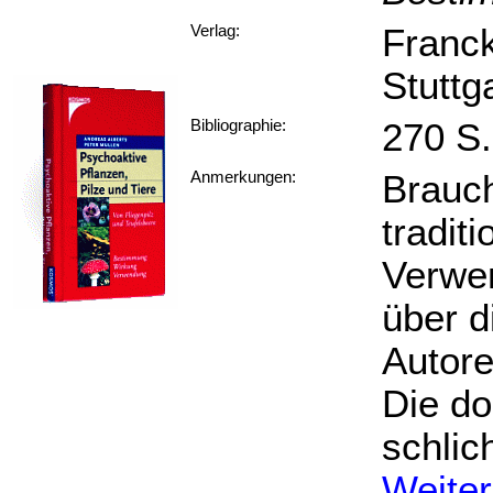
Franc
Verlag:
Stuttg
270 S.
Bibliographie:
Brauch
Anmerkungen:
tradit
Verwe
über d
Autore
Die do
schlic
Weiter