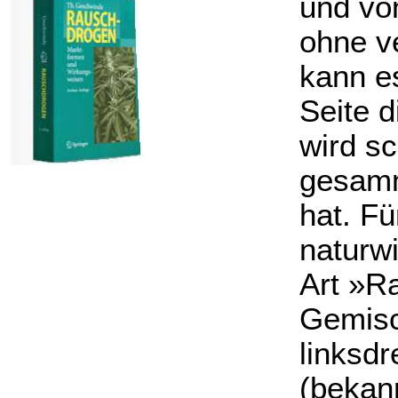
und von
ohne v
kann es
Seite 
wird sc
gesamm
hat. Fü
naturw
Art »R
Gemisch
linksd
(bekann