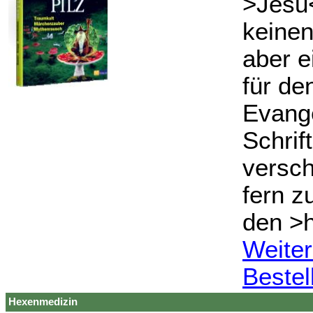
>Jesu<
keinen
aber e
für de
Evange
Schrif
versch
fern z
den >h
Weiter
Bestel
Hexenmedizin