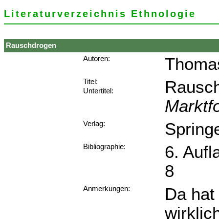
Literaturverzeichnis Ethnologie
Rauschdrogen
Thoma
Autoren:
Rausc
Titel:
Untertitel:
Marktf
Springe
Verlag:
6. Aufl
Bibliographie:
8
Da hat
Anmerkungen:
wirklic