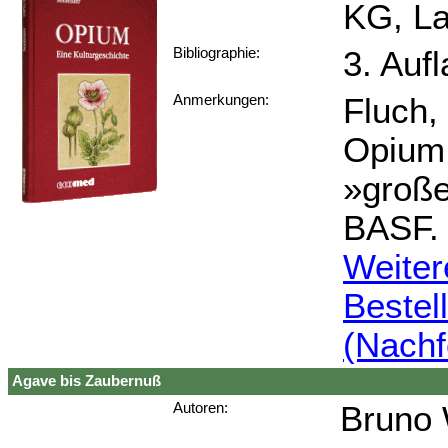
KG, La
3. Auf
Bibliographie:
Fluch,
Anmerkungen:
Opium
»große
BASF.
Weiter
Bestel
(Nachf
Agave bis Zaubernuß
Bruno 
Autoren: