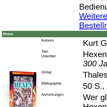
Bedienu
Weitere
Bestell
Hexen
Kurt G
Autoren:
Hexen
Titel:
Untertitel:
300 Ja
Thales
Verlag:
50 S.,
Bibliographie:
Wer gl
Anmerkungen:
Hexen