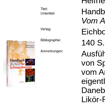
Helfri
Handb
Titel:
Untertitel:
Vom A
Eichbo
Verlag:
140 S.
Bibliographie:
Ausfüh
Anmerkungen:
von Sp
vom A
eigent
Danebe
Likör-