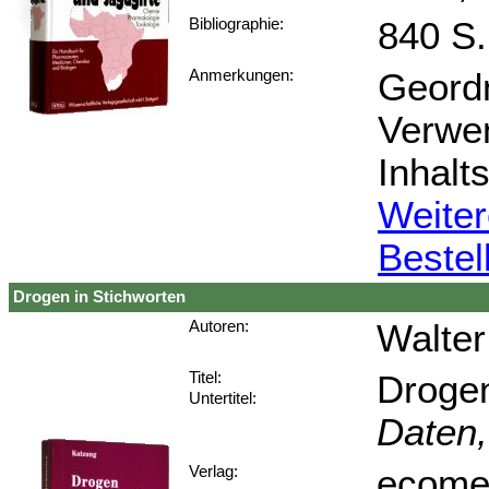
840 S.
Bibliographie:
Geordn
Anmerkungen:
Verwen
Inhalt
Weiter
Bestel
Drogen in Stichworten
Walter
Autoren:
Drogen
Titel:
Untertitel:
Daten,
ecomed
Verlag: