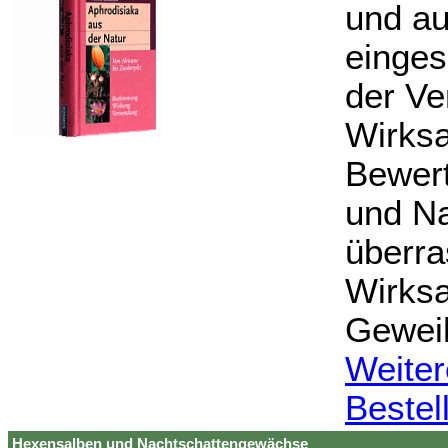
und au
einges
der Ve
Wirksa
Bewert
und Na
überra
Wirksa
Geweih
Weiter
Bestel
Hexensalben und Nachtschattengewächse