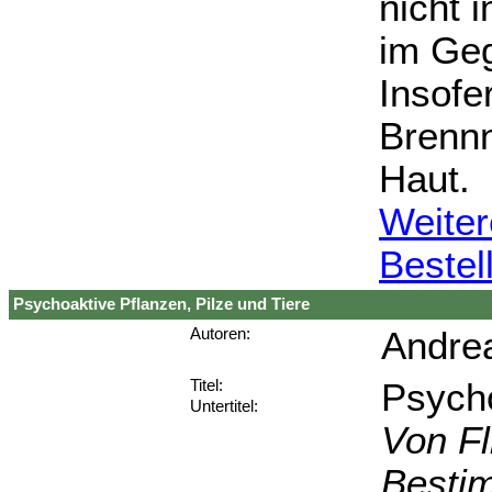
nicht 
im Geg
Insofe
Brennn
Haut.
Weiter
Bestel
Psychoaktive Pflanzen, Pilze und Tiere
Andrea
Autoren:
Psycho
Titel:
Untertitel:
Von Fl
Besti