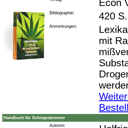
Econ V
420 S.
Bibliographie:
Lexika
Anmerkungen:
mit Ra
mißver
Substa
Droge
werde
Weiter
Bestel
Handbuch für Schnapsbrenner
Autoren: