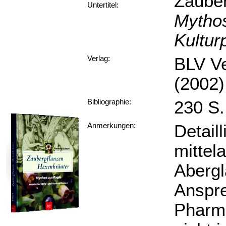
Zauber
Untertitel:
Mythos
Kultur
BLV Ve
Verlag:
(2002)
230 S.
Bibliographie:
Detail
Anmerkungen:
mittel
Abergl
Anspr
Pharma