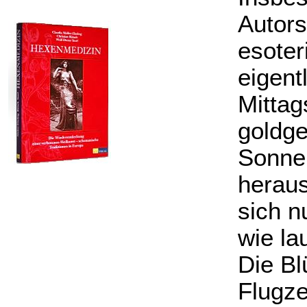
Autors
esoter
eigent
Mittag
goldge
Sonne
heraus
sich n
wie la
Die Bl
Flugze