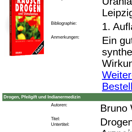
Urania
Leipzi
1. Auf
Bibliographie:
Ein gu
Anmerkungen:
synthe
Wirkun
Weiter
Bestel
Drogen, Pfeilgift und Indianermedizin
Bruno 
Autoren:
Drogen,
Titel:
Untertitel: