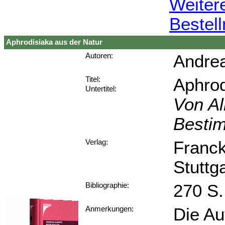
Weiter
Bestel
Aphrodisiaka aus der Natur
Andrea
Autoren:
Aphrod
Titel:
Untertitel:
Von Al
Besti
Franc
Verlag:
Stuttg
270 S.
Bibliographie:
Die Au
Anmerkungen: