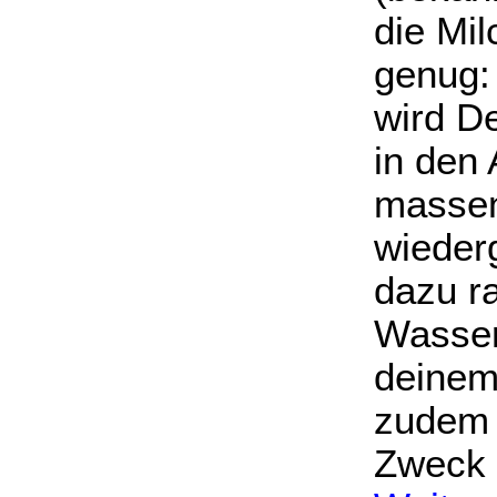
die Mil
genug:
wird D
in den
massen
wieder
dazu r
Wassers
deinem 
zudem 
Zweck 