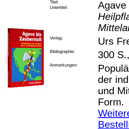
Agave 
Titel:
Untertitel:
Heilpf
Mittel
Urs Fr
Verlag:
300 S.
Bibliographie:
Populä
Anmerkungen:
der in
und Mit
Form.
Weiter
Bestel