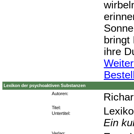
wirbel
erinner
Sonnen
bringt
ihre D
Weiter
Bestel
Lexikon der psychoaktiven Substanzen
Richa
Autoren:
Lexiko
Titel:
Untertitel:
Ein ku
Verlag: