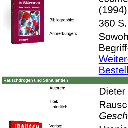
(1994)
360 S.
Bibliographie:
Sowohl
Anmerkungen:
Begrif
Weiter
Bestel
Rauschdrogen und Stimulantien
Dieter
Autoren:
Rausch
Titel:
Untertitel:
Geschi
Verlag: