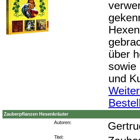
verwer
gekenn
Hexenv
gebrac
über h
sowie 
und Ku
Weiter
Bestel
Zauberpflanzen Hexenkräuter
Gertru
Autoren:
Titel: