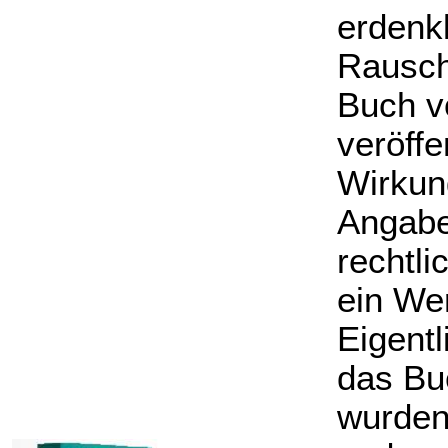
erdenk
Rausch
Buch v
veröff
Wirkun
Angabe
rechtli
ein We
Eigent
das Bu
wurden