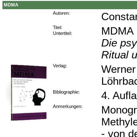
MDMA
Consta
Autoren:
MDMA
Titel:
Untertitel:
Die psy
Ritual 
Werner
Verlag:
Löhrbac
4. Aufl
Bibliographie:
Monogra
Anmerkungen:
Methyl
- von d