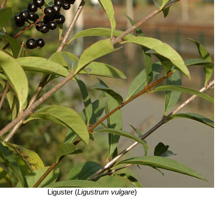
Liguster (
Ligustrum vulgare
)