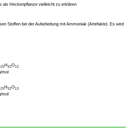
s als Heckenpflanze vielleicht zu erklären
sen Stoffen bei der Aufarbeitung mit Ammoniak (Artefakte). Es wird
C
H
O
25
32
12
g/mol
C
H
O
25
32
13
g/mol