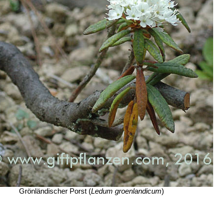
Grönländischer Porst (
Ledum groenlandicum
)