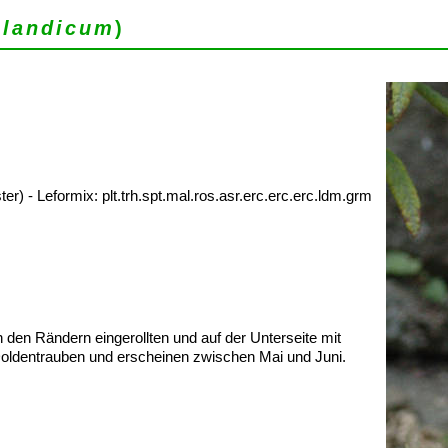
nlandicum
)
) - Leformix: plt.trh.spt.mal.ros.asr.erc.erc.erc.ldm.grm
n den Rändern eingerollten und auf der Unterseite mit
Doldentrauben und erscheinen zwischen Mai und Juni.