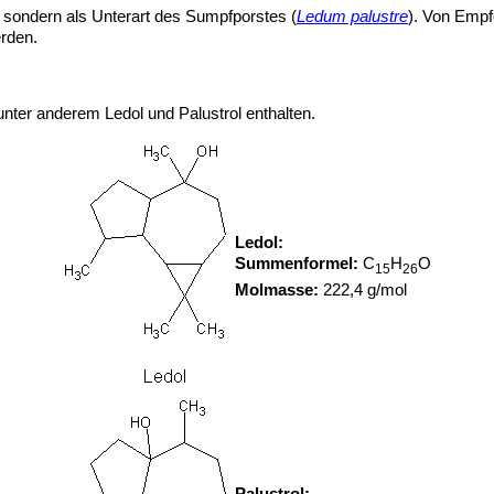
t sondern als Unterart des Sumpfporstes (
Ledum palustre
). Von Empf
rden.
 unter anderem Ledol und Palustrol enthalten.
Ledol:
Summenformel:
C
H
O
15
26
Molmasse:
222,4 g/mol