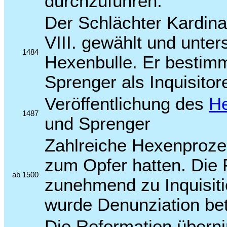
durchzuführen.
Der Schlächter Kardina
VIII. gewählt und unte
1484
Hexenbulle. Er bestimm
Sprenger als Inquisitor
Veröffentlichung des
H
1487
und Sprenger
Zahlreiche Hexenproze
zum Opfer hatten. Die 
ab 1500
zunehmend zu Inquisiti
wurde Denunziation bet
Die Reformation übern