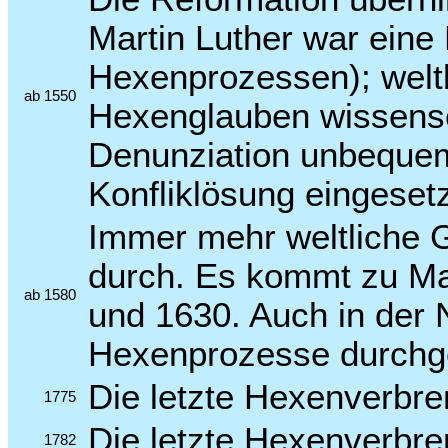
Martin Luther war eine
Hexenprozessen); weltl
ab 1550
Hexenglauben wissensc
Denunziation unbequeme
Konfliklösung eingesetz
Immer mehr weltliche 
durch. Es kommt zu M
ab 1580
und 1630. Auch in der
Hexenprozesse durchge
Die letzte Hexenverbr
1775
Die letzte Hexenverbre
1782