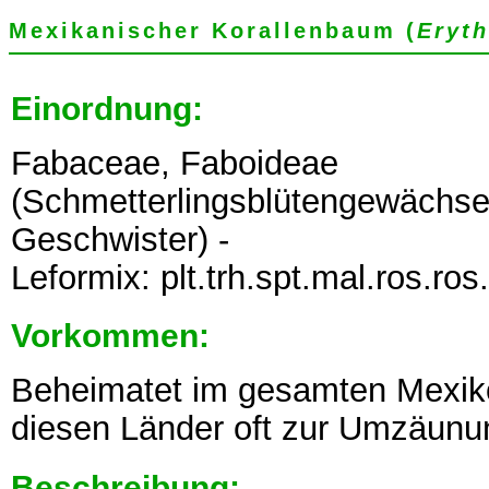
Mexikanischer Korallenbaum (
Eryth
Einordnung:
Fabaceae, Faboideae
(Schmetterlingsblütengewächse,
Geschwister) -
Leformix: plt.trh.spt.mal.ros.ro
Vorkommen:
Beheimatet im gesamten Mexiko
diesen Länder oft zur Umzäunu
Beschreibung: