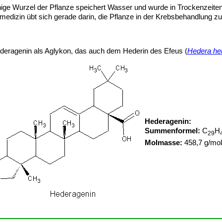
hige Wurzel der Pflanze speichert Wasser und wurde in Trockenzeiten 
edizin übt sich gerade darin, die Pflanze in der Krebsbehandlung zu
deragenin als Aglykon, das auch dem Hederin des Efeus (
Hedera hel
Hederagenin:
Summenformel:
C
H
29
Molmasse:
458,7 g/mol