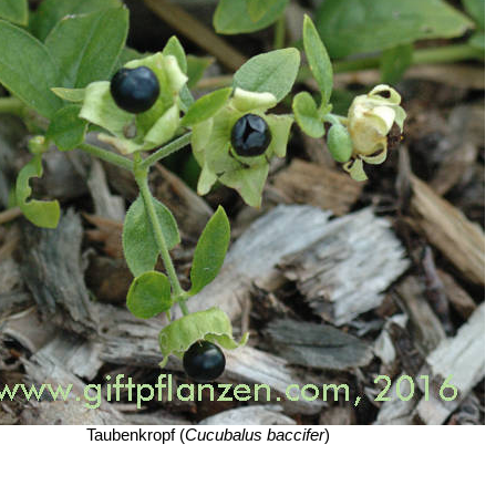
Taubenkropf (
Cucubalus baccifer
)