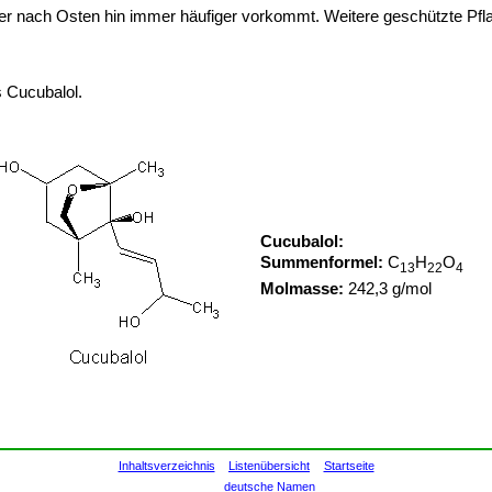
 er nach Osten hin immer häufiger vorkommt. Weitere geschützte Pfl
 Cucubalol.
Cucubalol:
Summenformel:
C
H
O
13
22
4
Molmasse:
242,3 g/mol
Inhaltsverzeichnis
Listenübersicht
Startseite
deutsche Namen