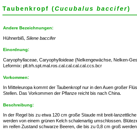
Taubenkropf (
Cucubalus baccifer
)
Andere Bezeichnungen:
Hühnerbiß,
Silene baccifer
Einordnung:
Caryophyllaceae, Caryophylloideae (Nelkengewächse, Nelken-Ges
Leformix: plt.trh.spt.mal.ros.cal.cal.cal.cal.ccs.bcr
Vorkommen:
In Mitteleuropa kommt der Taubenkropf nur in den Auen großer Flüs
Stellen. Das Vorkommen der Pflanze reicht bis nach China.
Beschreibung:
In der Regel bis zu etwa 120 cm große Staude mit breit-lanzettliche 
werden von einem grünen Kelch schalenartig umschlossen. Blütezeit
im reifen Zustand schwarze Beeren, die bis zu 0,8 cm groß werde