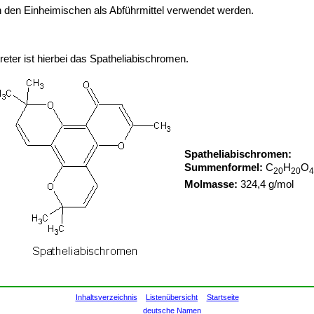
 den Einheimischen als Abführmittel verwendet werden.
ter ist hierbei das Spatheliabischromen.
Spatheliabischromen:
Summenformel:
C
H
O
20
20
4
Molmasse:
324,4 g/mol
Inhaltsverzeichnis
Listenübersicht
Startseite
deutsche Namen