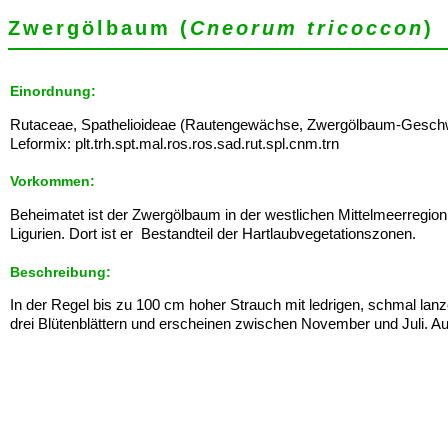
Zwergölbaum (
Cneorum tricoccon
)
Einordnung:
Rutaceae, Spathelioideae (Rautengewächse, Zwergölbaum-Geschwi
Leformix: plt.trh.spt.mal.ros.ros.sad.rut.spl.cnm.trn
Vorkommen:
Beheimatet ist der Zwergölbaum in der westlichen Mittelmeerregion,
Ligurien. Dort ist er Bestandteil der Hartlaubvegetationszonen.
Beschreibung:
In der Regel bis zu 100 cm hoher Strauch mit ledrigen, schmal lanz
drei Blütenblättern und erscheinen zwischen November und Juli. Au