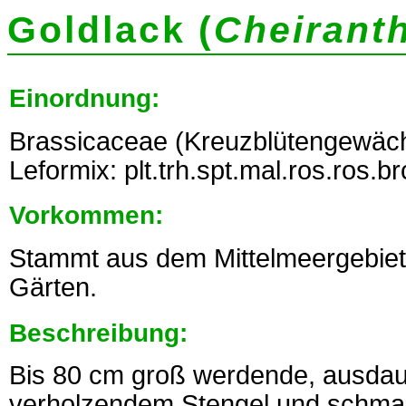
Goldlack (
Cheiranth
Einordnung:
Brassicaceae (Kreuzblütengewäch
Leformix: plt.trh.spt.mal.ros.ros.b
Vorkommen:
Stammt aus dem Mittelmeergebiet.
Gärten.
Beschreibung:
Bis 80 cm groß werdende, ausdau
verholzendem Stengel und schmalen