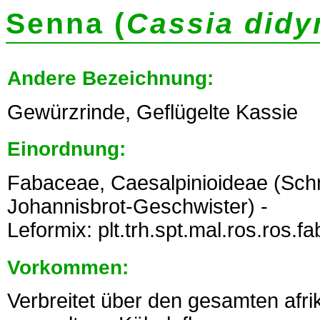
Senna (
Cassia did
Andere Bezeichnung:
Gewürzrinde, Geflügelte Kassie
Einordnung:
Fabaceae, Caesalpinioideae (Sch
Johannisbrot-Geschwister) -
Leformix: plt.trh.spt.mal.ros.ros.f
Vorkommen:
Verbreitet über den gesamten afri