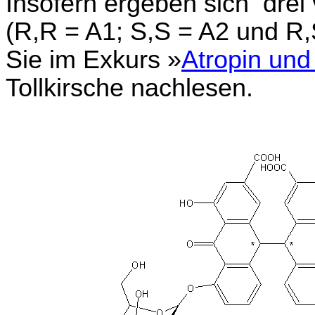
Insofern ergeben sich dre
(R,R = A1; S,S = A2 und R,
Sie im Exkurs »
Atropin un
Tollkirsche nachlesen.