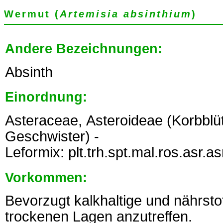
Wermut (
Artemisia absinthium
)
Andere Bezeichnungen:
Absinth
Einordnung:
Asteraceae, Asteroideae (Korbbl
Geschwister) -
Leformix: plt.trh.spt.mal.ros.asr.a
Vorkommen:
Bevorzugt kalkhaltige und nährsto
trockenen Lagen anzutreffen.