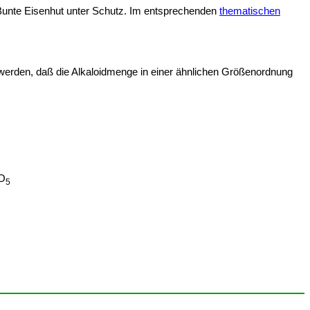
r Bunte Eisenhut unter Schutz. Im entsprechenden
thematischen
n werden, daß die Alkaloidmenge in einer ähnlichen Größenordnung
O
5