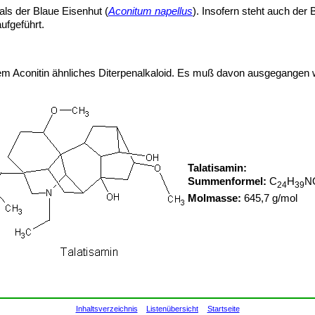
 als der Blaue Eisenhut (
Aconitum napellus
). Insofern steht auch de
ufgeführt.
in dem Aconitin ähnliches Diterpenalkaloid. Es muß davon ausgegange
Talatisamin:
Summenformel:
C
H
N
24
39
Molmasse:
645,7 g/mol
Inhaltsverzeichnis
Listenübersicht
Startseite