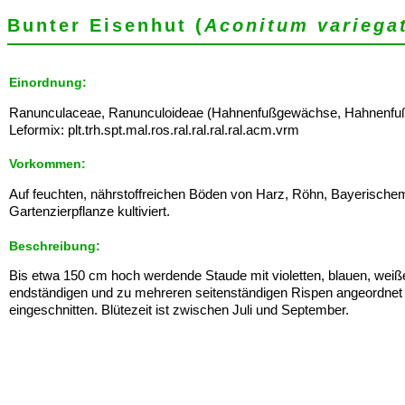
Bunter Eisenhut (
Aconitum variega
Einordnung:
Ranunculaceae, Ranunculoideae (Hahnenfußgewächse, Hahnenfuß
Leformix: plt.trh.spt.mal.ros.ral.ral.ral.ral.acm.vrm
Vorkommen:
Auf feuchten, nährstoffreichen Böden von Harz, Röhn, Bayerischem
Gartenzierpflanze kultiviert.
Beschreibung:
Bis etwa 150 cm hoch werdende Staude mit violetten, blauen, weiße
endständigen und zu mehreren seitenständigen Rispen angeordnet sin
eingeschnitten. Blütezeit ist zwischen Juli und September.